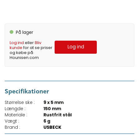
På lager
Log ind
eller
Bliv
Log ind
kunde
for at se priser
og købe på
Hounisen.com
Specifikationer
Størrelse ske :
9 x 5 mm
Længde :
150 mm
Materiale :
Rustfrit stål
Vægt :
6 g
Brand :
USBECK