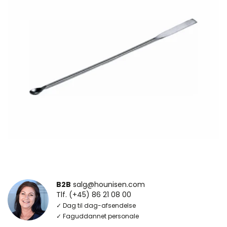
B2B
salg@hounisen.com
Tlf. (+45) 86 21 08 00
✓ Dag til dag-afsendelse
✓ Faguddannet personale