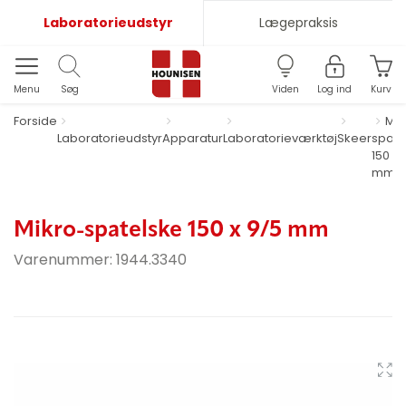
Laboratorieudstyr
Lægepraksis
Menu
Søg
Viden
Log ind
Kurv
Forside
Mik
Laboratorieudstyr
Apparatur
Laboratorieværktøj
Skeer
spate
150 x 
mm
Mikro-spatelske 150 x 9/5 mm
Varenummer:
1944.3340