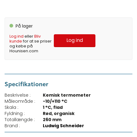
På lager
Log ind
eller
Bliv
Log ind
kunde
for at se priser
og købe på
Hounisen.com
Specifikationer
Beskrivelse :
Kemisk termometer
Måleområde :
-10/+110 °C
Skala :
1 °C, flad
Fyldning :
Rød, organisk
Totallængde :
260 mm
Brand :
Ludwig Schneider