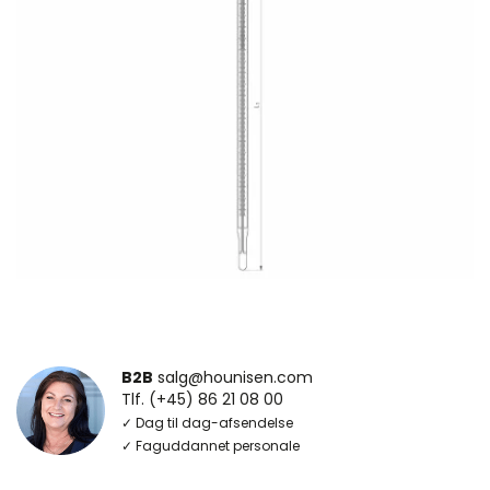
B2B
salg@hounisen.com
Tlf. (+45) 86 21 08 00
✓ Dag til dag-afsendelse
✓ Faguddannet personale