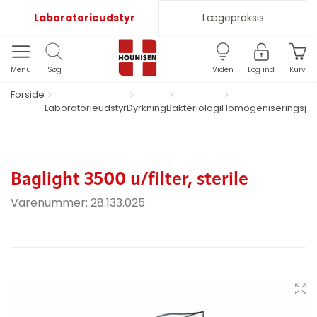
Laboratorieudstyr
Lægepraksis
Menu
Søg
Viden
Log ind
Kurv
Forside
Laboratorieudstyr
Dyrkning
Bakteriologi
Homogeniseringspo
Baglight 3500 u/filter, sterile
Varenummer:
28.133.025