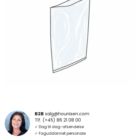
B2B
salg@hounisen.com
Tlf. (+45) 86 21 08 00
✓ Dag til dag-afsendelse
✓ Faguddannet personale