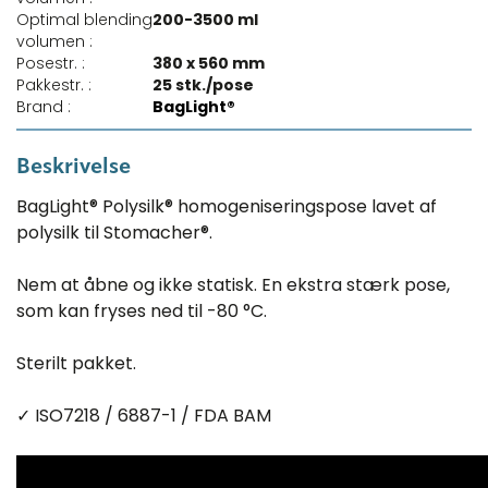
Optimal blending
200-3500 ml
volumen :
Posestr. :
380 x 560 mm
Pakkestr. :
25 stk./pose
Brand :
BagLight®
Beskrivelse
BagLight® Polysilk® homogeniseringspose lavet af
polysilk til Stomacher®.
Nem at åbne og ikke statisk. En ekstra stærk pose,
som kan fryses ned til -80 °C.
Sterilt pakket.
✓ ISO7218 / 6887-1 / FDA BAM