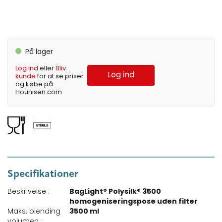
På lager
Log ind
eller
Bliv
Log ind
kunde
for at se priser
og købe på
Hounisen.com
Specifikationer
Beskrivelse :
BagLight® Polysilk® 3500
homogeniseringspose uden filter
Maks. blending
3500 ml
volumen :