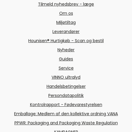
Tilmeld nyhedsbrev - læge
Om os
Miljøtiltag
Leverandører
Hounisen® Hurtigkøb - Scan og bestil
Nyheder
Guides
Service
VINNO ultralyd
Handelsbetingelser
Persondatapolitik
Kontrolrapport - Fødevarestyrelsen
Emballage: Medlem af den kollektive ordning VANA
PPWR: Packaging and Packaging Waste Regulation
KAMPAGNER