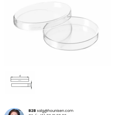
B2B
salg@hounisen.com