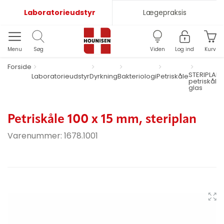
Laboratorieudstyr
Lægepraksis
Menu
Søg
Viden
Log ind
Kurv
Forside
STERIPLAN®
Laboratorieudstyr
Dyrkning
Bakteriologi
Petriskåle
petriskåle i
glas
Petriskåle 100 x 15 mm, steriplan
Varenummer:
1678.1001