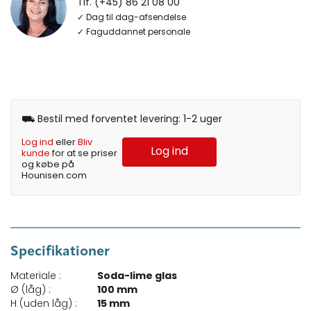
Tlf. (+45) 86 21 08 00
✓ Dag til dag-afsendelse
✓ Faguddannet personale
⛟ Bestil med forventet levering: 1-2 uger
Log ind
eller
Bliv
Log ind
kunde
for at se priser
og købe på
Hounisen.com
Specifikationer
Materiale :
Soda-lime glas
Ø (låg) :
100 mm
H (uden låg) :
15 mm