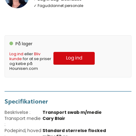
✓ Faguddannet personale
På lager
Log ind
eller
Bliv
Log ind
kunde
for at se priser
og købe på
Hounisen.com
Specifikationer
Beskrivelse :
Transport swab m/medie
Transport medie
Cary Blair
:
Podepind, hoved
Standard størrelse flocked