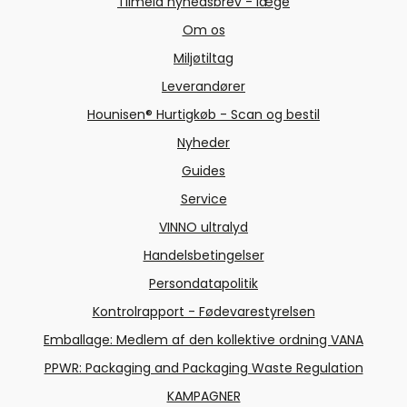
Tilmeld nyhedsbrev - læge
Om os
Miljøtiltag
Leverandører
Hounisen® Hurtigkøb - Scan og bestil
Nyheder
Guides
Service
VINNO ultralyd
Handelsbetingelser
Persondatapolitik
Kontrolrapport - Fødevarestyrelsen
Emballage: Medlem af den kollektive ordning VANA
PPWR: Packaging and Packaging Waste Regulation
KAMPAGNER