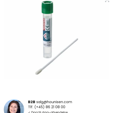
B2B
salg@hounisen.com
Tlf. (+45) 86 21 08 00
✓ Dag til dag-afsendelse