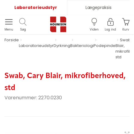
Laboratorieudstyr
Lægepraksis
Menu
Søg
Viden
Log ind
Kurv
Forside
Swab, 
Laboratorieudstyr
Dyrkning
Bakteriologi
Podepinde
Blair,
mikrofib
std
Swab, Cary Blair, mikrofiberhoved,
std
Varenummer:
2270.0230