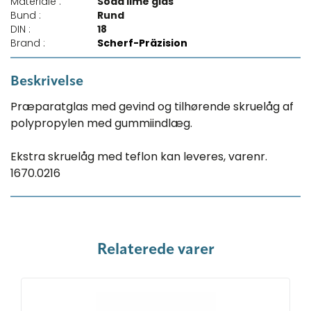
Materiale :
Soda lime glas
Bund :
Rund
DIN :
18
Brand :
Scherf-Präzision
Beskrivelse
Præparatglas med gevind og tilhørende skruelåg af
polypropylen med gummiindlæg.
Ekstra skruelåg med teflon kan leveres, varenr.
1670.0216
Relaterede varer