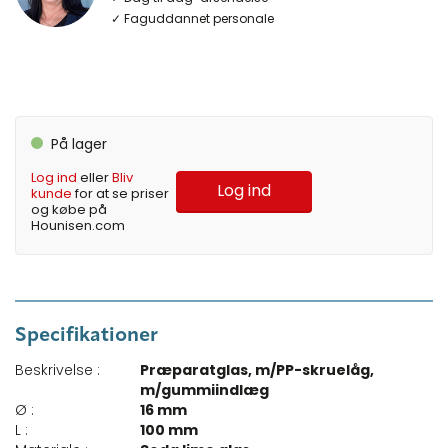
✓ Faguddannet personale
På lager
Log ind
eller
Bliv
Log ind
kunde
for at se priser
og købe på
Hounisen.com
Specifikationer
Beskrivelse :
Præparatglas, m/PP-skruelåg,
m/gummiindlæg
Ø :
16 mm
L :
100 mm