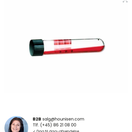
B2B
salg@hounisen.com
Tlf. (+45) 86 21 08 00
✓ Dag til dag-afsendelse