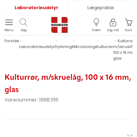
Laboratorieudstyr
Lægepraksis
Menu
Søg
Viden
Log ind
Kurv
Forside
Kulturrør,
Laboratorieudstyr
Dyrkning
Mikrobiologi
Kulturrør
m/skruelåg
100 x 16 mm,
glas
Kulturrør, m/skruelåg, 100 x 16 mm,
glas
Varenummer:
1668.1116