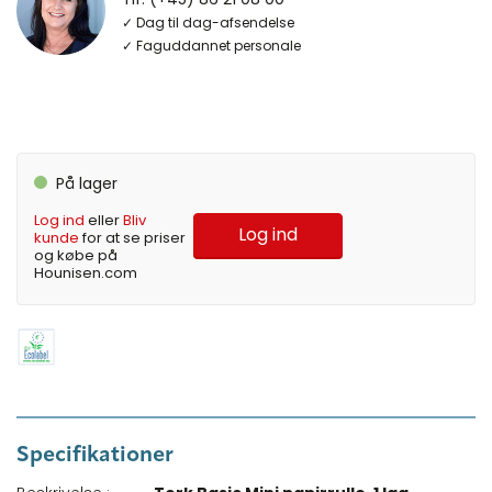
✓ Dag til dag-afsendelse
✓ Faguddannet personale
På lager
Log ind
eller
Bliv
Log ind
kunde
for at se priser
og købe på
Hounisen.com
Specifikationer