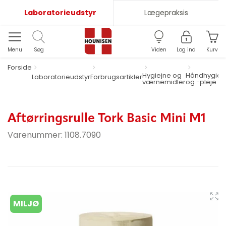
Laboratorieudstyr
Lægepraksis
Menu
Søg
Viden
Log ind
Kurv
Forside
Hygiejne og
Håndhygiej
Laboratorieudstyr
Forbrugsartikler
værnemidler
og -pleje
Aftørringsrulle Tork Basic Mini M1
Varenummer:
1108.7090
MILJØ