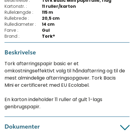
Beskrivelse :
Tork Basic Mini papirrulle, 1 lag
Kartonstr. :
11 ruller/karton
Rullelængde :
115 m
Rullebrede :
20,5 cm
Rullediameter :
14 cm
Farve :
Gul
Brand :
Tork®
Beskrivelse
Tork aftørringspapir basic er et
omkostningseffektivt valg til håndaftørring og til de
mest almindelige aftørringsopgaver. Tork Bacis
Mini er certificeret med EU Ecolabel.
En karton indeholder 11 ruller af gult 1-lags
genbrugspapir.
Dokumenter