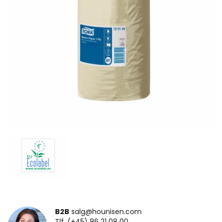
B2B
salg@hounisen.com
Tlf. (+45) 86 21 08 00