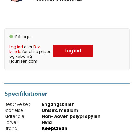
På lager
Log ind
eller
Bliv
Log ind
kunde
for at se priser
og købe på
Hounisen.com
Specifikationer
Beskrivelse :
Engangskitler
Størrelse :
Unisex, medium
Materiale :
Non-woven polypropylen
Farve :
Hvid
Brand :
KeepClean