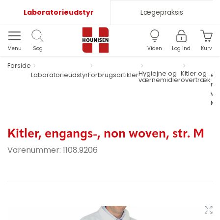
Laboratorieudstyr
Lægepraksis
Menu
Søg
Viden
Log ind
Kurv
Forside
Hygiejne og
Kitler og
Laboratorieudstyr
Forbrugsartikler
en
værnemidler
overtræk
no
wov
M
Kitler, engangs-, non woven, str. M
Varenummer:
1108.9206