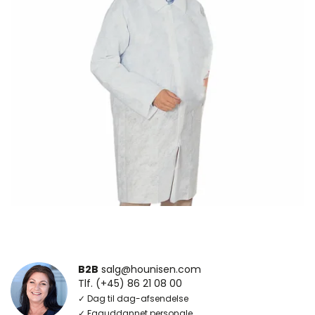
B2B
salg@hounisen.com
Tlf. (+45) 86 21 08 00
✓ Dag til dag-afsendelse
✓ Faguddannet personale