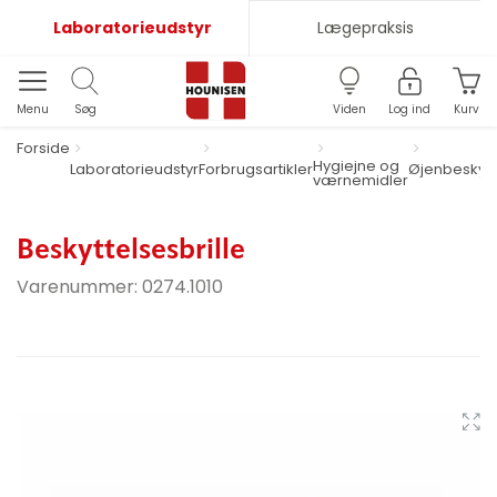
Laboratorieudstyr
Lægepraksis
Menu
Søg
Viden
Log ind
Kurv
Forside
Hygiejne og
Laboratorieudstyr
Forbrugsartikler
Øjenbeskytt
værnemidler
Beskyttelsesbrille
Varenummer:
0274.1010