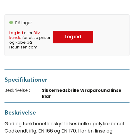
På lager
Log ind
eller
Bliv
Log ind
kunde
for at se priser
og købe på
Hounisen.com
Specifikationer
Beskrivelse :
Sikkerhedsbrille Wraparound linse
klar
Beskrivelse
God og funktionel beskyttelsesbrille i polykarbonat.
Godkendt iflg. EN 166 og EN 170. Har én linse og