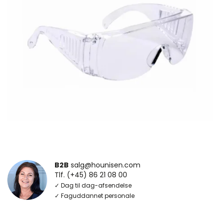
B2B
salg@hounisen.com
Tlf. (+45) 86 21 08 00
✓ Dag til dag-afsendelse
✓ Faguddannet personale