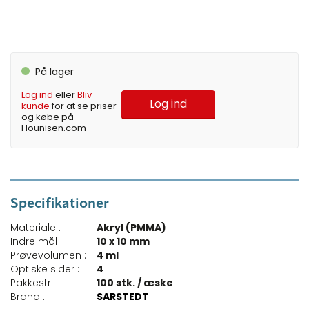
På lager
Log ind
eller
Bliv
Log ind
kunde
for at se priser
og købe på
Hounisen.com
Specifikationer
Materiale :
Akryl (PMMA)
Indre mål :
10 x 10 mm
Prøvevolumen :
4 ml
Optiske sider :
4
Pakkestr. :
100 stk. / æske
Brand :
SARSTEDT