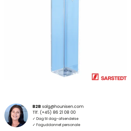
B2B
salg@hounisen.com
Tlf. (+45) 86 21 08 00
✓ Dag til dag-afsendelse
✓ Faguddannet personale