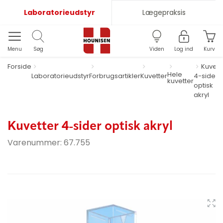
Laboratorieudstyr
Lægepraksis
Menu
Søg
Viden
Log ind
Kurv
Forside
Kuvett
Hele
Laboratorieudstyr
Forbrugsartikler
Kuvetter
4-sider
kuvetter
optisk
akryl
Kuvetter 4-sider optisk akryl
Varenummer:
67.755