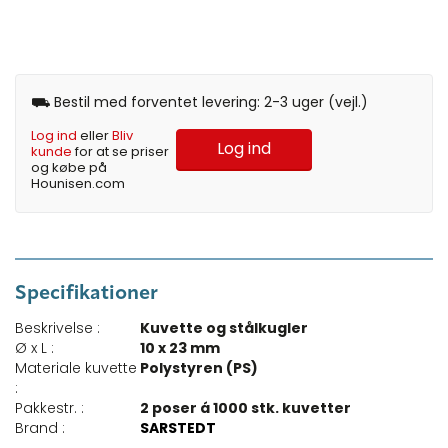
⛟ Bestil med forventet levering: 2-3 uger (vejl.)
Log ind
eller
Bliv
Log ind
kunde
for at se priser
og købe på
Hounisen.com
Specifikationer
Beskrivelse :
Kuvette og stålkugler
Ø x L :
10 x 23 mm
Materiale kuvette
Polystyren (PS)
:
Pakkestr. :
2 poser á 1000 stk. kuvetter
Brand :
SARSTEDT