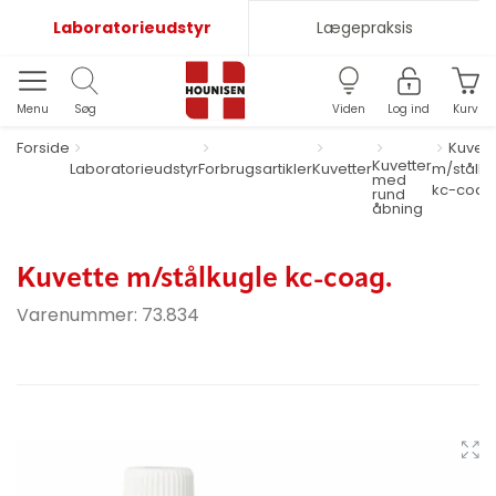
Laboratorieudstyr
Lægepraksis
Menu
Søg
Viden
Log ind
Kurv
Forside
Kuvett
Kuvetter
Laboratorieudstyr
Forbrugsartikler
Kuvetter
m/stålku
med
kc-coag
rund
åbning
Kuvette m/stålkugle kc-coag.
Varenummer:
73.834