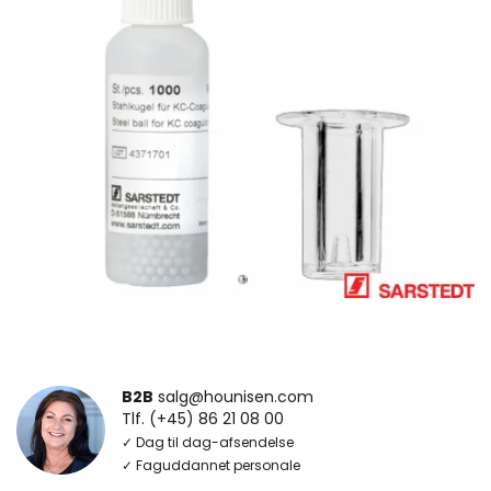
B2B
salg@hounisen.com
Tlf. (+45) 86 21 08 00
✓ Dag til dag-afsendelse
✓ Faguddannet personale