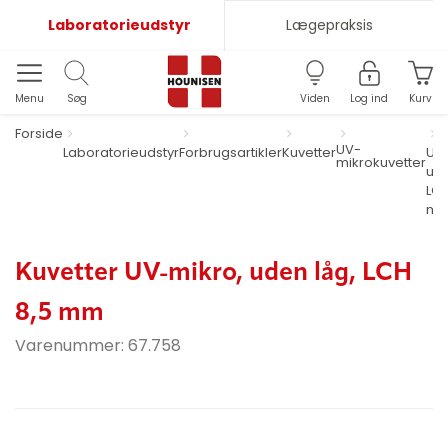
Laboratorieudstyr
Lægepraksis
Menu
Søg
Viden
Log ind
Kurv
Forside
K
UV-
Laboratorieudstyr
Forbrugsartikler
Kuvetter
UV-
mikrokuvetter
ude
LCH
m
Kuvetter UV-mikro, uden låg, LCH
8,5 mm
Varenummer:
67.758