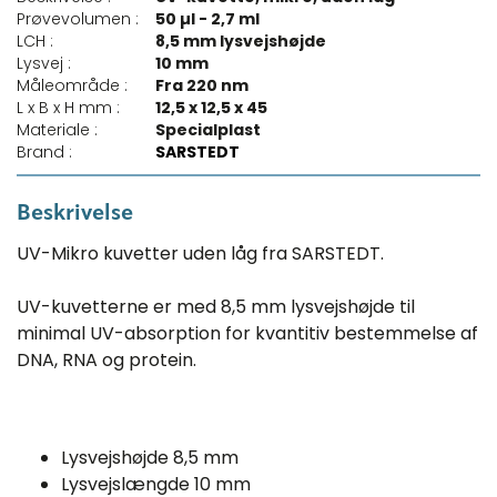
Prøvevolumen :
50 µl - 2,7 ml
LCH :
8,5 mm lysvejshøjde
Lysvej :
10 mm
Måleområde :
Fra 220 nm
L x B x H mm :
12,5 x 12,5 x 45
Materiale :
Specialplast
Brand :
SARSTEDT
Beskrivelse
UV-Mikro kuvetter uden låg fra SARSTEDT.
UV-kuvetterne er med 8,5 mm lysvejshøjde til
minimal UV-absorption for kvantitiv bestemmelse af
DNA, RNA og protein.
Lysvejshøjde 8,5 mm
Lysvejslængde 10 mm