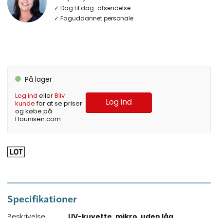
✓ Dag til dag-afsendelse
✓ Faguddannet personale
På lager
Log ind
eller
Bliv
Log ind
kunde
for at se priser
og købe på
Hounisen.com
Specifikationer
Beskrivelse :
UV-kuvette, mikro, uden låg