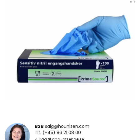
B2B
salg@hounisen.com
Tlf. (+45) 86 21 08 00
✓ Dag til dag-afsendelse