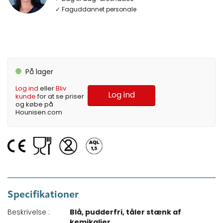
✓ Faguddannet personale
På lager
Log ind
eller
Bliv
Log ind
kunde
for at se priser
og købe på
Hounisen.com
Specifikationer
Beskrivelse :
Blå, pudderfri, tåler stænk af
kemikalier