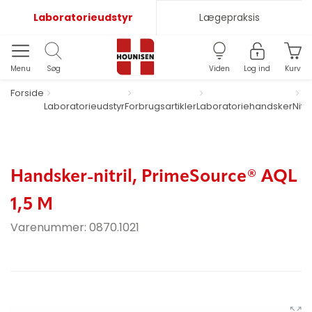
Laboratorieudstyr
Lægepraksis
Menu
Søg
Viden
Log ind
Kurv
Forside
Laboratorieudstyr
Forbrugsartikler
Laboratoriehandsker
Nitr
Handsker-nitril, PrimeSource® AQL
1,5 M
Varenummer:
0870.1021