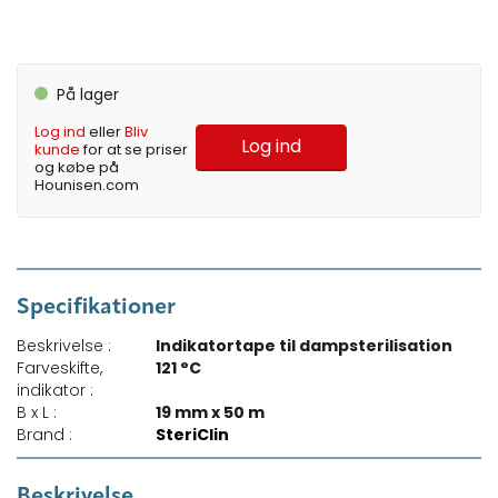
På lager
Log ind
eller
Bliv
Log ind
kunde
for at se priser
og købe på
Hounisen.com
Specifikationer
Beskrivelse :
Indikatortape til dampsterilisation
Farveskifte,
121 °C
indikator :
B x L :
19 mm x 50 m
Brand :
SteriClin
Beskrivelse