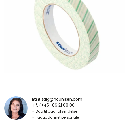
B2B
salg@hounisen.com
Tlf. (+45) 86 21 08 00
✓ Dag til dag-afsendelse
✓ Faguddannet personale