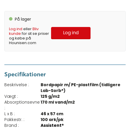
På lager
Log ind
eller
Bliv
Log ind
kunde
for at se priser
og købe på
Hounisen.com
Specifikationer
Beskrivelse :
Bordpapir m/ PE-plastfilm (tidligere
Lab-Sorb®)
Vægt :
125 g/m2
Absorptionsevne
170 ml vand/m2
:
L x B :
46 x 57 cm
Pakkestr. :
100 ark/pk
Brand :
Assistent®