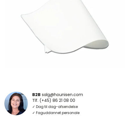
B2B
salg@hounisen.com
Tlf. (+45) 86 21 08 00
✓ Dag til dag-afsendelse
✓ Faguddannet personale