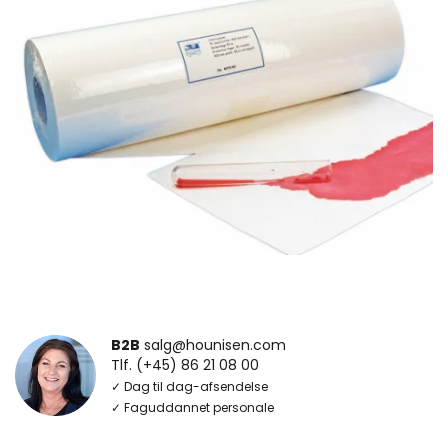
B2B
salg@hounisen.com
Tlf. (+45) 86 21 08 00
✓ Dag til dag-afsendelse
✓ Faguddannet personale