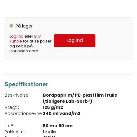
På lager
Log ind
eller
Bliv
Log ind
kunde
for at se priser
og købe på
Hounisen.com
Specifikationer
Beskrivelse :
Bordpapir m/ PE-plastfilm i rulle
(tidligere Lab-Sorb®)
Vægt :
125 g/m2
Absorptionsevne
240 ml vand/m2
:
L x B :
50 m x 50 cm
Pakkestr. :
1 rulle