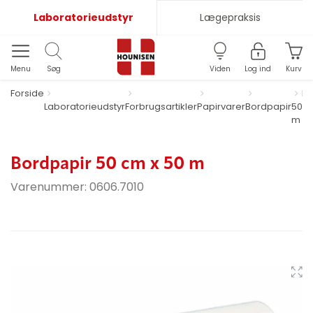
Laboratorieudstyr
Lægepraksis
Menu
Søg
Viden
Log ind
Kurv
Forside
Bo
Laboratorieudstyr
Forbrugsartikler
Papirvarer
Bordpapir
50 c
m
Bordpapir 50 cm x 50 m
Varenummer:
0606.7010