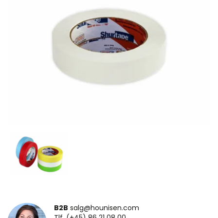
B2B
salg@hounisen.com
Tlf. (+45) 86 21 08 00