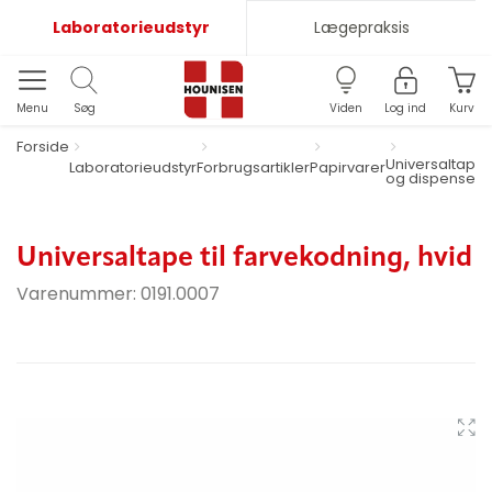
Laboratorieudstyr
Lægepraksis
Menu
Søg
Viden
Log ind
Kurv
Forside
Universaltape
Laboratorieudstyr
Forbrugsartikler
Papirvarer
og dispenser
Universaltape til farvekodning, hvid
Varenummer:
0191.0007