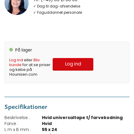
✓ Dag til dag-afsendelse
✓ Faguddannet personale
På lager
Log ind
eller
Bliv
Log ind
kunde
for at se priser
og købe på
Hounisen.com
Specifikationer
Beskrivelse :
Hvid universaltape t/ farvekodning
Farve :
Hvid
L m x B mm :
55 x 24