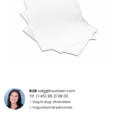
B2B
salg@hounisen.com
Tlf. (+45) 86 21 08 00
✓ Dag til dag-afsendelse
✓ Faguddannet personale