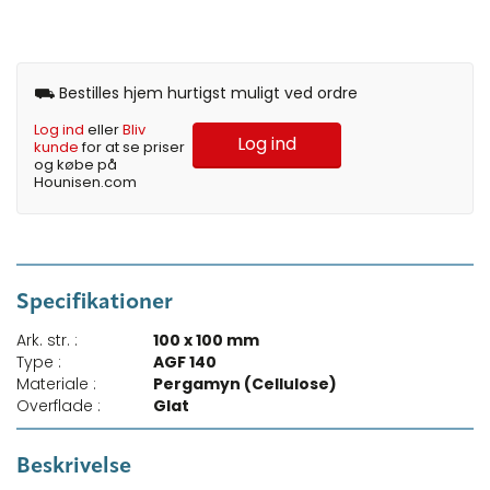
⛟ Bestilles hjem hurtigst muligt ved ordre
Log ind
eller
Bliv
Log ind
kunde
for at se priser
og købe på
Hounisen.com
Specifikationer
Ark. str. :
100 x 100 mm
Type :
AGF 140
Materiale :
Pergamyn (Cellulose)
Overflade :
Glat
Beskrivelse