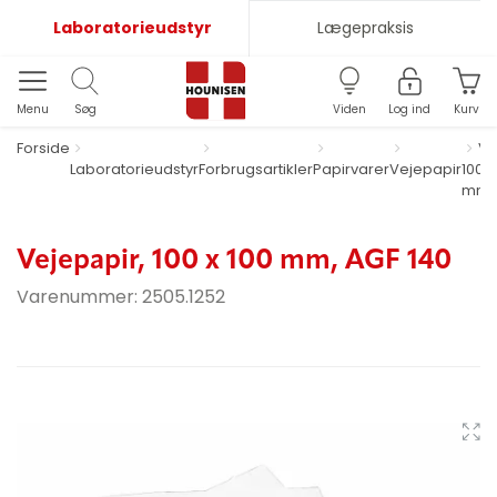
Laboratorieudstyr
Lægepraksis
Menu
Søg
Viden
Log ind
Kurv
Forside
Ve
Laboratorieudstyr
Forbrugsartikler
Papirvarer
Vejepapir
100 x
mm, 
Vejepapir, 100 x 100 mm, AGF 140
Varenummer:
2505.1252