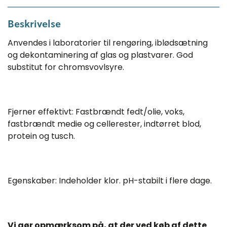
Beskrivelse
Anvendes i laboratorier til rengøring, iblødsætning
og dekontaminering af glas og plastvarer. God
substitut for chromsvovlsyre.
Fjerner effektivt: Fastbrændt fedt/olie, voks,
fastbrændt medie og cellerester, indtørret blod,
protein og tusch.
Egenskaber: Indeholder klor. pH-stabilt i flere dage.
Vi gør opmærksom på, at der ved køb af dette