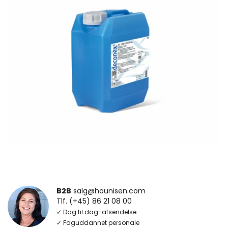
B2B
salg@hounisen.com
Tlf. (+45) 86 21 08 00
✓ Dag til dag-afsendelse
✓ Faguddannet personale