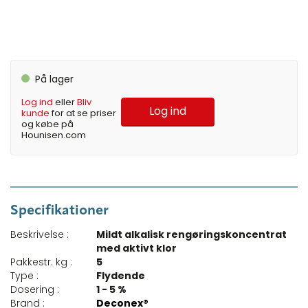
På lager
Log ind
eller
Bliv
Log ind
kunde
for at se priser
og købe på
Hounisen.com
Specifikationer
Beskrivelse :
Mildt alkalisk rengøringskoncentrat
med aktivt klor
Pakkestr. kg :
5
Type :
Flydende
Dosering :
1 - 5 %
Brand :
Deconex®