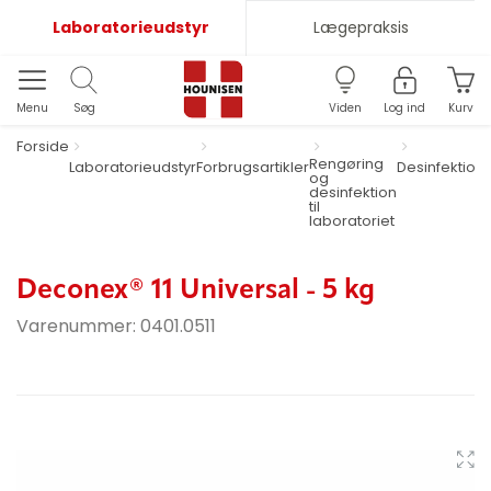
Laboratorieudstyr
Lægepraksis
Menu
Søg
Viden
Log ind
Kurv
Forside
Rengøring
Laboratorieudstyr
Forbrugsartikler
Desinfektion
og
desinfektion
til
laboratoriet
Deconex® 11 Universal - 5 kg
Varenummer:
0401.0511