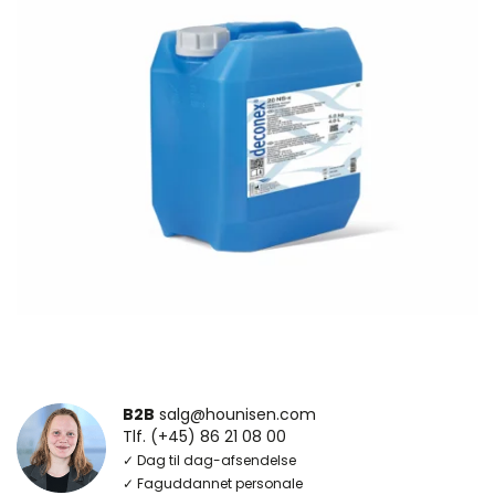
B2B
salg@hounisen.com
Tlf. (+45) 86 21 08 00
✓ Dag til dag-afsendelse
✓ Faguddannet personale