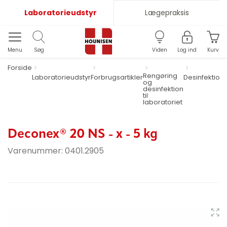
Laboratorieudstyr
Lægepraksis
Menu
Søg
Viden
Log ind
Kurv
Forside
Rengøring
Laboratorieudstyr
Forbrugsartikler
Desinfektion
og
desinfektion
til
laboratoriet
Deconex® 20 NS - x - 5 kg
Varenummer:
0401.2905