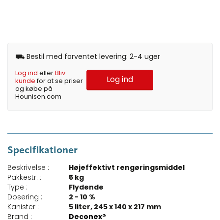
⛟ Bestil med forventet levering: 2-4 uger
Log ind
eller
Bliv
Log ind
kunde
for at se priser
og købe på
Hounisen.com
Specifikationer
Beskrivelse :
Højeffektivt rengøringsmiddel
Pakkestr. :
5 kg
Type :
Flydende
Dosering :
2 - 10 %
Kanister :
5 liter, 245 x 140 x 217 mm
Brand :
Deconex®