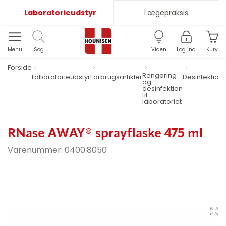
Laboratorieudstyr
Lægepraksis
Menu
Søg
Viden
Log ind
Kurv
Forside
Rengøring
Laboratorieudstyr
Forbrugsartikler
Desinfektion
og
desinfektion
til
laboratoriet
RNase AWAY® sprayflaske 475 ml
Varenummer:
0400.8050