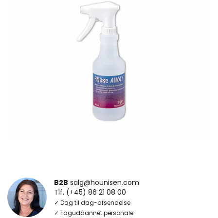
B2B
salg@hounisen.com
Tlf. (+45) 86 21 08 00
✓ Dag til dag-afsendelse
✓ Faguddannet personale