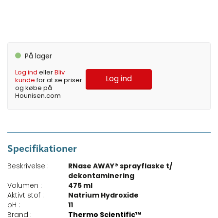
På lager
Log ind
eller
Bliv
Log ind
kunde
for at se priser
og købe på
Hounisen.com
Specifikationer
Beskrivelse :
RNase AWAY® sprayflaske t/
dekontaminering
Volumen :
475 ml
Aktivt stof :
Natrium Hydroxide
pH :
11
Brand :
Thermo Scientific™