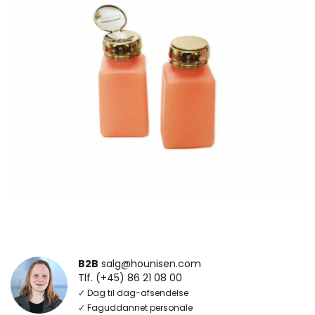
B2B
salg@hounisen.com
Tlf. (+45) 86 21 08 00
✓ Dag til dag-afsendelse
✓ Faguddannet personale