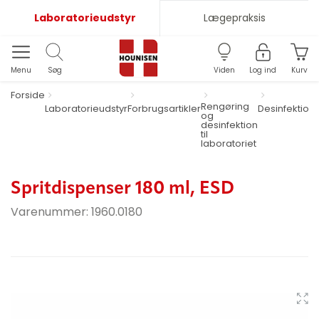
Laboratorieudstyr
Lægepraksis
Menu
Søg
Viden
Log ind
Kurv
Forside
Rengøring
Laboratorieudstyr
Forbrugsartikler
Desinfektion
og
desinfektion
til
laboratoriet
Spritdispenser 180 ml, ESD
Varenummer:
1960.0180