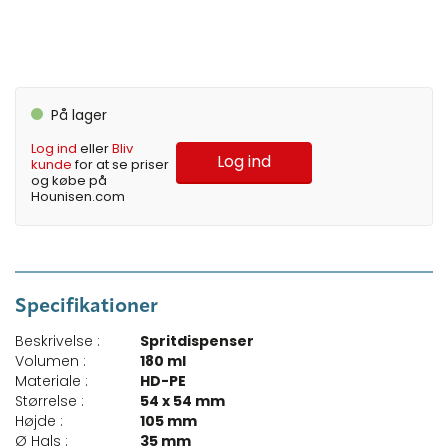
På lager
Log ind
eller
Bliv
Log ind
kunde
for at se priser
og købe på
Hounisen.com
Specifikationer
Beskrivelse :
Spritdispenser
Volumen :
180 ml
Materiale :
HD-PE
Størrelse :
54 x 54 mm
Højde :
105 mm
Ø Hals :
35 mm