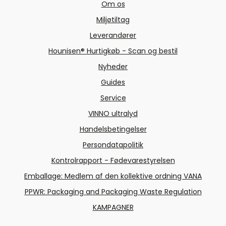
Om os
Miljøtiltag
Leverandører
Hounisen® Hurtigkøb - Scan og bestil
Nyheder
Guides
Service
VINNO ultralyd
Handelsbetingelser
Persondatapolitik
Kontrolrapport - Fødevarestyrelsen
Emballage: Medlem af den kollektive ordning VANA
PPWR: Packaging and Packaging Waste Regulation
KAMPAGNER