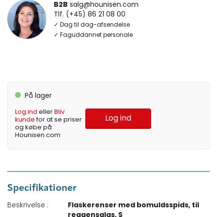
B2B
salg@hounisen.com
Tlf. (+45) 86 21 08 00
✓ Dag til dag-afsendelse
✓ Faguddannet personale
På lager
Log ind
eller
Bliv
Log ind
kunde
for at se priser
og købe på
Hounisen.com
Specifikationer
Beskrivelse :
Flaskerenser med bomuldsspids, til
reagensglas, S