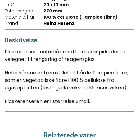
L x Ø :
70 x 10 mm
Totallængde :
270 mm
Materiale, hår :
100 % cellulose (Tampico fibre)
Brand :
Heinz Herenz
Beskrivelse
Flaskerenser i naturhår med bomuldsspids, der er
velegnet til rengøring af reagensglas.
Naturhårene er fremstillet af hårde Tampico fibre,
som er vegetabilske fibre i 100 % cellulose fra
agaveplanten (lesheguilla vokser i Mexicos ørken).
Flaskerenseren er i størrelse Small.
Relaterede varer