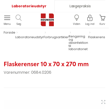
Laboratorieudstyr
Lægepraksis
Menu
Søg
Viden
Log ind
Kurv
Forside
Rengøring
Laboratorieudstyr
Forbrugsartikler
Flaskerenser
og
desinfektion
til
laboratoriet
Flaskerenser 10 x 70 x 270 mm
Varenummer:
0684.0206