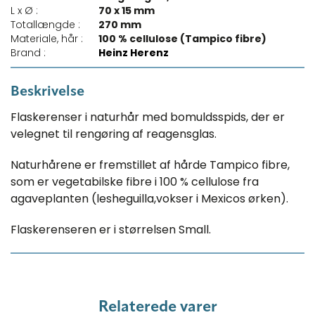
L x Ø :
70 x 15 mm
Totallængde :
270 mm
Materiale, hår :
100 % cellulose (Tampico fibre)
Brand :
Heinz Herenz
Beskrivelse
Flaskerenser i naturhår med bomuldsspids, der er
velegnet til rengøring af reagensglas.
Naturhårene er fremstillet af hårde Tampico fibre,
som er vegetabilske fibre i 100 % cellulose fra
agaveplanten (lesheguilla,vokser i Mexicos ørken).
Flaskerenseren er i størrelsen Small.
Relaterede varer