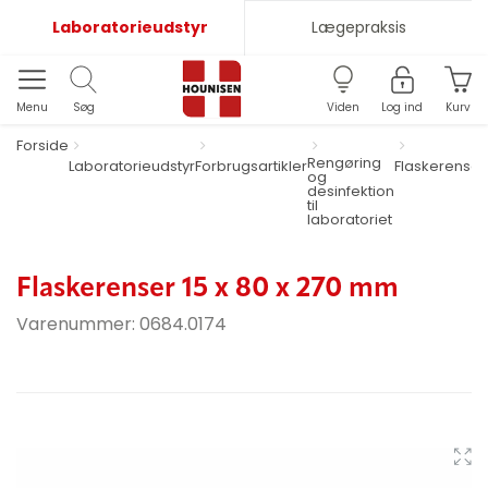
Laboratorieudstyr
Lægepraksis
Menu
Søg
Viden
Log ind
Kurv
Forside
Rengøring
Laboratorieudstyr
Forbrugsartikler
Flaskerenser
og
desinfektion
til
laboratoriet
Flaskerenser 15 x 80 x 270 mm
Varenummer:
0684.0174