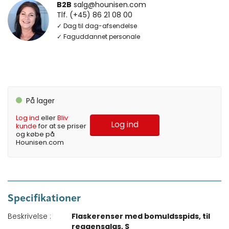
B2B
salg@hounisen.com
Tlf. (+45) 86 21 08 00
✓ Dag til dag-afsendelse
✓ Faguddannet personale
På lager
Log ind
eller
Bliv
Log ind
kunde
for at se priser
og købe på
Hounisen.com
Specifikationer
Beskrivelse :
Flaskerenser med bomuldsspids, til
reagensglas, S