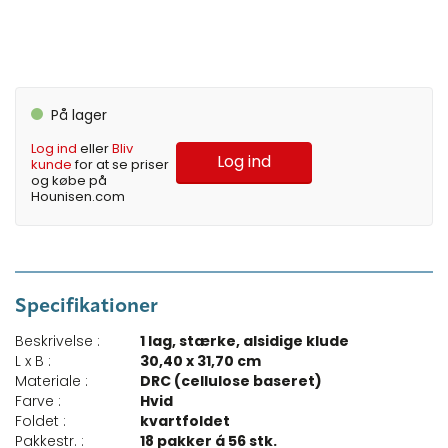
På lager
Log ind
eller
Bliv
Log ind
kunde
for at se priser
og købe på
Hounisen.com
Specifikationer
Beskrivelse :
1 lag, stærke, alsidige klude
L x B :
30,40 x 31,70 cm
Materiale :
DRC (cellulose baseret)
Farve :
Hvid
Foldet :
kvartfoldet
Pakkestr. :
18 pakker á 56 stk.