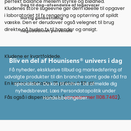
perfekt balance mellem styrke og blødhed.
Dag til dag-afsendelse af lagervarer
Kludenes store sugeevne gør dem ideelle til opgaver
i laboratoriet til fx rengøring og optørring af spildt
Hurtig genbestilling
væske. Den er derudover også velegnet til brug
direkte på huden fx til hænder og ansigt.
Faguddannet personale
Kludene er kvartfoldede.
Bliv en del af Hounisens® univers i dag
Få nyheder, eksklusive tilbud og markedsføring af
udvalgte produkter til din branche samt gode råd fra
En karton indeholder 18 pakker á 56 stk.
specialister. Du kan til enhver tid afmelde dig
nyhedsbrevet. Læs Persondatapolitik under
Fås også i dispenserboks (
varenummer 1108.7462
).
Handelsbetingelser.