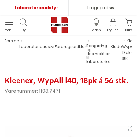
Laboratorieudstyr
Lægepraksis
Menu
Søg
Viden
Log ind
Kurv
Forside
Klee
Rengøring
Laboratorieudstyr
Forbrugsartikler
Klude
WypAll 
og
18pk á 
desinfektion
til
stk.
laboratoriet
Kleenex, WypAll l40, 18pk á 56 stk.
Varenummer:
1108.7471