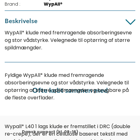
Brand :
WypAll®
Beskrivelse
WypAll* klude med fremragende absorberingsevne
og stor vådstyrke. Velegnede til optørring af større
spildmængder.
Fyldige WypAll* klude med fremragende
absorberingsevne og stor vådstyrke. Velegnede til
optørring af større spildmængder og brugbare på
Ofte købt sammen med
de fleste overflader.
Wypall* L40 1 lags klude er fremstillet i DRC (double
Dansk support (kl. 08-16)
re-crepe), der er en cellulose baseret tekstil med