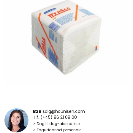
B2B
salg@hounisen.com
Tlf. (+45) 86 21 08 00
✓ Dag til dag-afsendelse
✓ Faguddannet personale