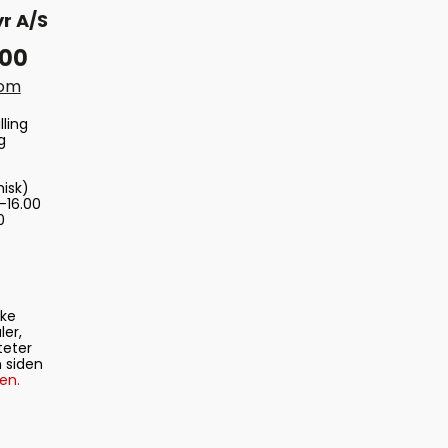
r A/S
 00
com
lling
g
nisk)
-16.00
0
ske
ler,
teter
 siden
en.