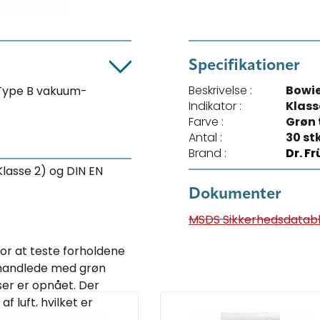
Specifikationer
Beskrivelse :
Bowie
f Type B vakuum-
Indikator :
Klass
Farve :
Grøn t
Antal :
30 st
Brand :
Dr. F
(Klasse 2) og DIN EN
Dokumenter
MSDS Sikkerhedsdatab
or at teste forholdene
ehandlede med grøn
lser er opnået. Der
 luft, hvilket er
nder autoklavering