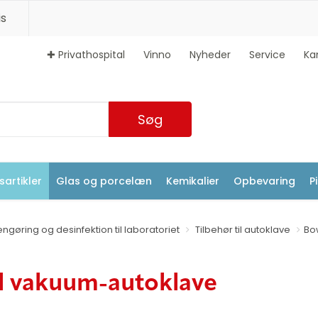
s
✚ Privathospital
Vinno
Nyheder
Service
Ka
Søg
artikler
Glas og porcelæn
Kemikalier
Opbevaring
P
ngøring og desinfektion til laboratoriet
Tilbehør til autoklave
Bow
il vakuum-autoklave