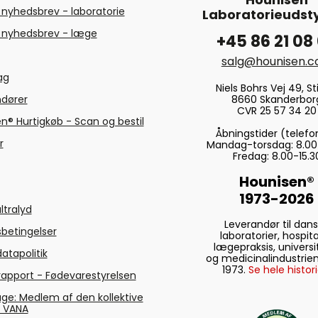
 nyhedsbrev - laboratorie
Laboratorieudsty
 nyhedsbrev - læge
+45 86 21 08
salg@hounisen.
tag
Niels Bohrs Vej 49, Sti
8660 Skanderbor
ndører
CVR 25 57 34 20
n® Hurtigkøb - Scan og bestil
Åbningstider (telefo
r
Mandag-torsdag: 8.00
Fredag: 8.00-15.3
Hounisen®
1973-2026
ltralyd
Leverandør til dan
betingelser
laboratorier, hospita
lægepraksis, universi
atapolitik
og medicinalindustrien
1973.
Se hele histori
rapport - Fødevarestyrelsen
ge: Medlem af den kollektive
g VANA