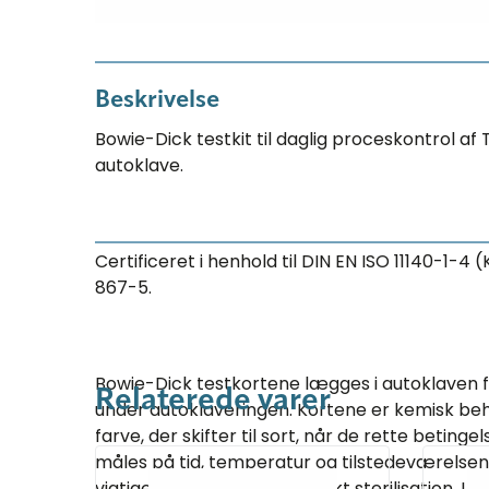
Beskrivelse
Bowie-Dick testkit til daglig proceskontrol a
autoklave.
Certificeret i henhold til DIN EN ISO 11140-1-4 
867-5.
Bowie-Dick testkortene lægges i autoklaven f
Relaterede varer
under autoklaveringen. Kortene er kemisk b
farve, der skifter til sort, når de rette betinge
måles på tid, temperatur og tilstedeværelsen af
vigtige parametre for korrekt sterilisation. U