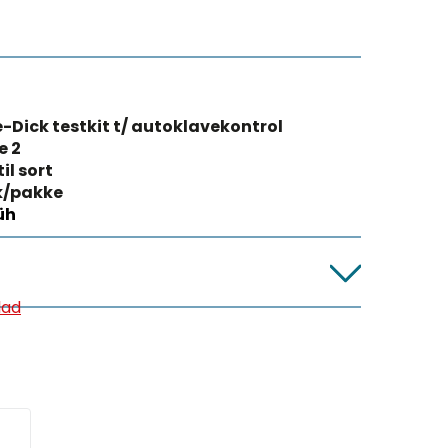
-Dick testkit t/ autoklavekontrol
e 2
il sort
k/pakke
rüh
lad