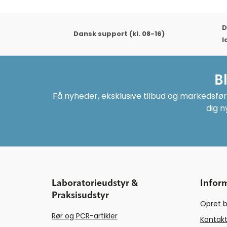
D
Dansk support (kl. 08-16)
l
B
Få nyheder, eksklusive tilbud og markedsføri
dig n
Laboratorieudstyr &
Infor
Praksisudstyr
Opret b
Rør og PCR-artikler
Kontakt