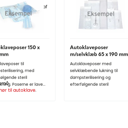
gt i kombinationen af
ger alle celler.
klaveposer 150 x
Autoklaveposer
 mm
m/selvklæb 65 x 190 mm
laveposer til
Autoklaveposer med
terilisering, med
selvklæbende lukning til
følgende steril
dampsterilisering og
 små
ning. Poserne er lave...
efterfølgende steril
hør til autoklave
.
indpakning. Pose...