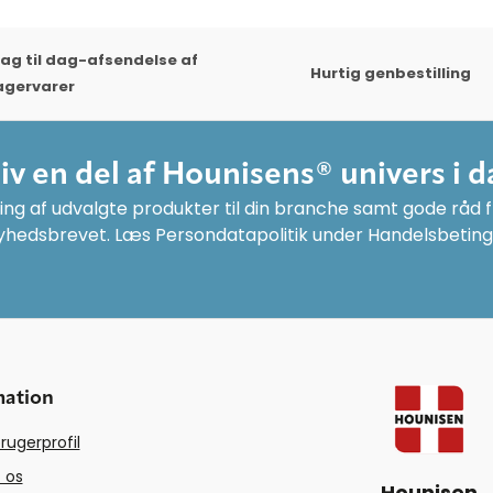
ag til dag-afsendelse af
Hurtig genbestilling
agervarer
liv en del af Hounisens® univers i d
ng af udvalgte produkter til din branche samt gode råd fr
yhedsbrevet. Læs Persondatapolitik under Handelsbeting
mation
rugerprofil
 os
Hounisen