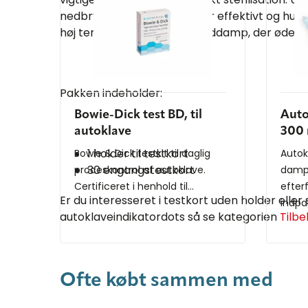
nedbrydes mikroorganismer effektivt og hurti
høj temperatur, tryk og vanddamp, der ødelæg
Pakken indeholder:
Bowie-Dick test BD, til
Auto
autoklave
300
1 holder til testkort
Bowie & Dick testkit til daglig
Autok
30 engangstestkort
proceskontrol af autoklave.
damps
Certificeret i henhold til...
efter
Er du interesseret i testkort uden holder eller
indpak
autoklaveindikatordots så se kategorien
Tilbe
Ofte købt sammen med