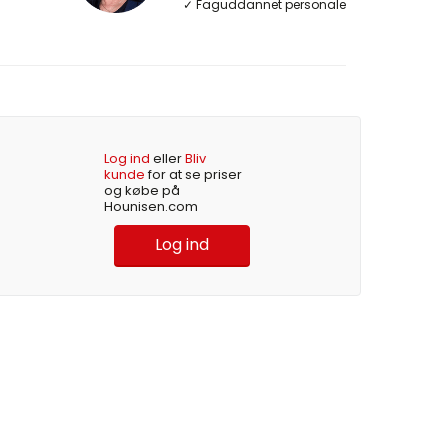
✓ Faguddannet personale
Log ind
eller
Bliv
kunde
for at se priser
og købe på
Hounisen.com
Log ind