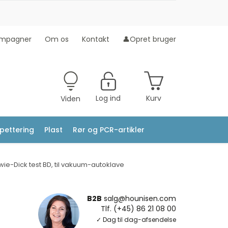
mpagner
Om os
Kontakt
👤Opret bruger
Log ind
Kurv
Viden
ipettering
Plast
Rør og PCR-artikler
ie-Dick test BD, til vakuum-autoklave
B2B
salg@hounisen.com
Tlf. (+45) 86 21 08 00
✓ Dag til dag-afsendelse