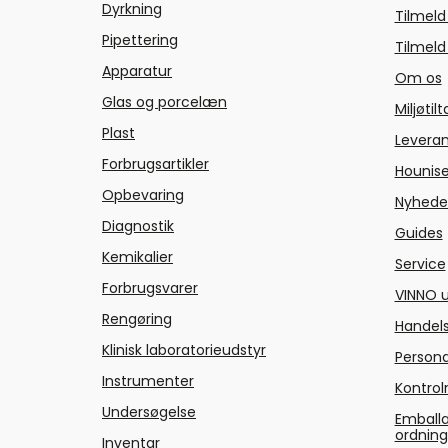
Dyrkning
Tilmeld
Pipettering
Tilmeld
Apparatur
Om os
Glas og porcelæn
Miljøtil
Plast
Levera
Forbrugsartikler
Hounise
Opbevaring
Nyhede
Diagnostik
Guides
Kemikalier
Service
Forbrugsvarer
VINNO u
Rengøring
Handels
Klinisk laboratorieudstyr
Persond
Instrumenter
Kontrol
Undersøgelse
Emballa
ordnin
Inventar