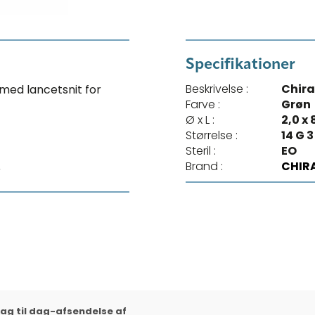
Specifikationer
Beskrivelse :
Chira
med lancetsnit for
Farve :
Grøn
Ø x L :
2,0 x
Størrelse :
14 G 3
Steril :
EO
Brand :
CHIR
5
ag til dag-afsendelse af