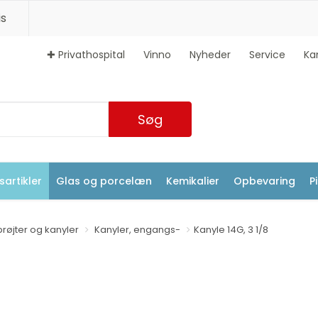
s
✚ Privathospital
Vinno
Nyheder
Service
Ka
Søg
artikler
Glas og porcelæn
Kemikalier
Opbevaring
P
prøjter og kanyler
Kanyler, engangs-
Kanyle 14G, 3 1/8