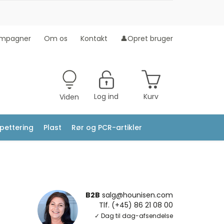
mpagner
Om os
Kontakt
👤Opret bruger
Log ind
Kurv
Viden
ipettering
Plast
Rør og PCR-artikler
B2B
salg@hounisen.com
Tlf. (+45) 86 21 08 00
✓ Dag til dag-afsendelse