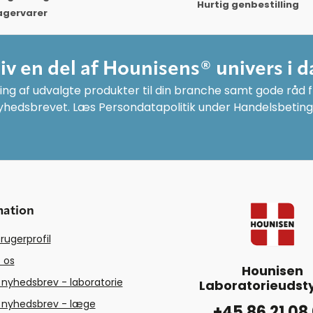
Hurtig genbestilling
agervarer
liv en del af Hounisens® univers i d
ng af udvalgte produkter til din branche samt gode råd fr
yhedsbrevet. Læs Persondatapolitik under Handelsbeting
mation
rugerprofil
 os
Hounisen
 nyhedsbrev - laboratorie
Laboratorieudsty
 nyhedsbrev - læge
+45 86 21 08