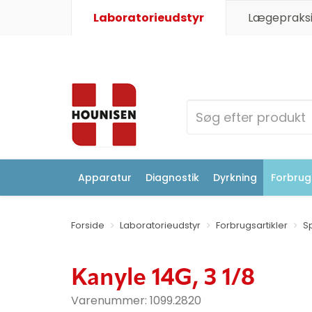
Laboratorieudstyr
Lægepraksi
Apparatur
Diagnostik
Dyrkning
Forbrugs
Forside
Laboratorieudstyr
Forbrugsartikler
S
Kanyle 14G, 3 1/8
Varenummer:
1099.2820