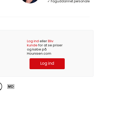
✓ Faguddannet personale
Log ind
eller
Bliv
kunde
for at se priser
og købe på
Hounisen.com
Log ind