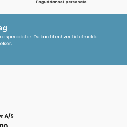
Faguddannet personale
ag
a specialister. Du kan til enhver tid afmelde
elser.
r A/S
 00