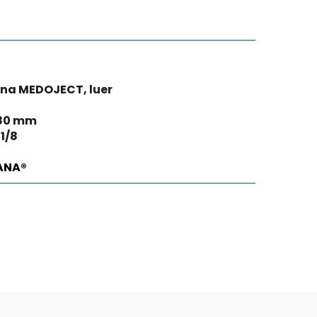
na MEDOJECT, luer
 80 mm
 1/8
ANA®