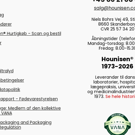
salg@hounisen.
tag
Niels Bohrs Vej 49, Sti
8660 Skanderbor
ndører
CVR 25 57 34 20
n® Hurtigkøb - Scan og bestil
Åbningstider (telefo
r
Mandag-torsdag: 8.00
Fredag: 8.00-15.3
Hounisen®
1973-2026
ltralyd
Leverandør til dan
betingelser
laboratorier, hospita
lægepraksis, universi
atapolitik
og medicinalindustrien
1973.
Se hele histori
rapport - Fødevarestyrelsen
ge: Medlem af den kollektive
g VANA
Packaging and Packaging
Regulation