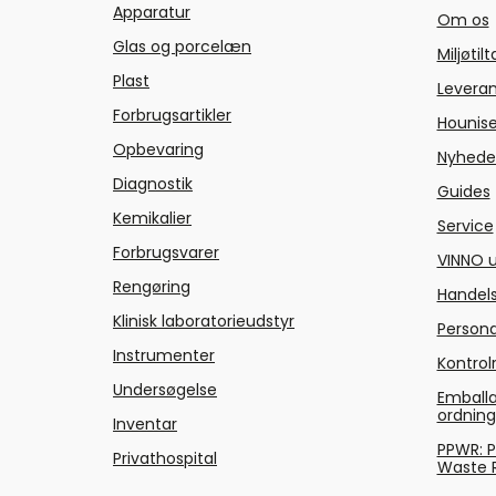
Apparatur
Om os
Glas og porcelæn
Miljøtil
Plast
Levera
Forbrugsartikler
Hounise
Opbevaring
Nyhede
Diagnostik
Guides
Kemikalier
Service
Forbrugsvarer
VINNO u
Rengøring
Handels
Klinisk laboratorieudstyr
Persond
Instrumenter
Kontrol
Undersøgelse
Emballa
ordnin
Inventar
PPWR: 
Privathospital
Waste 