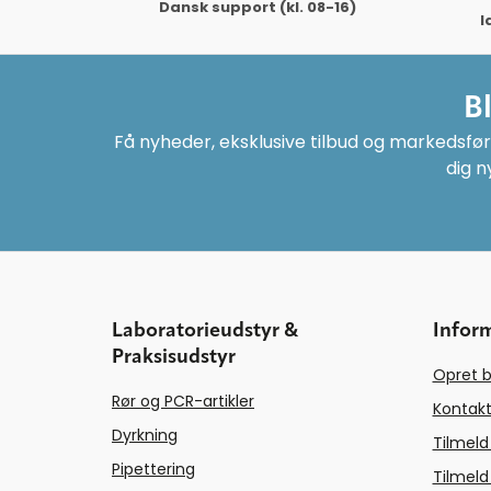
Dansk support (kl. 08-16)
l
B
Få nyheder, eksklusive tilbud og markedsføri
dig n
Laboratorieudstyr &
Infor
Praksisudstyr
Opret b
Rør og PCR-artikler
Kontakt
Dyrkning
Tilmeld
Pipettering
Tilmeld