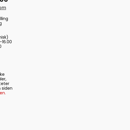
com
lling
g
nisk)
-16.00
0
ske
ler,
teter
 siden
en.