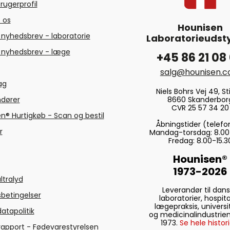
rugerprofil
 os
Hounisen
 nyhedsbrev - laboratorie
Laboratorieudsty
 nyhedsbrev - læge
+45 86 21 08
salg@hounisen.
tag
Niels Bohrs Vej 49, Sti
8660 Skanderbor
ndører
CVR 25 57 34 20
n® Hurtigkøb - Scan og bestil
Åbningstider (telefo
r
Mandag-torsdag: 8.00
Fredag: 8.00-15.3
Hounisen®
1973-2026
ltralyd
Leverandør til dan
betingelser
laboratorier, hospita
lægepraksis, universi
atapolitik
og medicinalindustrien
1973.
Se hele histori
rapport - Fødevarestyrelsen