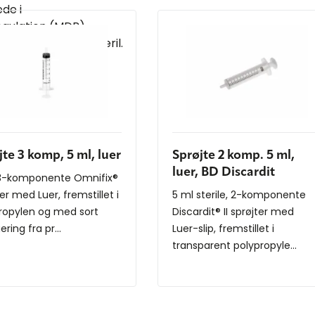
de i
gulation (MDR)
ri. Ikke-toksisk. Steril.
 pakke.
jte 3 komp, 5 ml, luer
Sprøjte 2 komp. 5 ml,
luer, BD Discardit
3-komponente Omnifix®
er med Luer, fremstillet i
5 ml sterile, 2-komponente
ropylen og med sort
Discardit® II sprøjter med
ring fra pr...
Luer-slip, fremstillet i
transparent polypropyle...