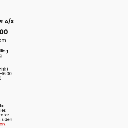
r A/S
 00
com
lling
g
nisk)
-16.00
0
ske
ler,
teter
 siden
en.