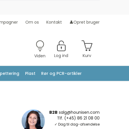
mpagner
Om os
Kontakt
👤Opret bruger
Log ind
Kurv
Viden
ipettering
Plast
Rør og PCR-artikler
B2B
salg@hounisen.com
Tlf. (+45) 86 21 08 00
✓ Dag til dag-afsendelse