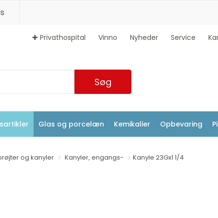
s
✚ Privathospital
Vinno
Nyheder
Service
Ka
Søg
artikler
Glas og porcelæn
Kemikalier
Opbevaring
P
prøjter og kanyler
Kanyler, engangs-
Kanyle 23Gx1 1/4