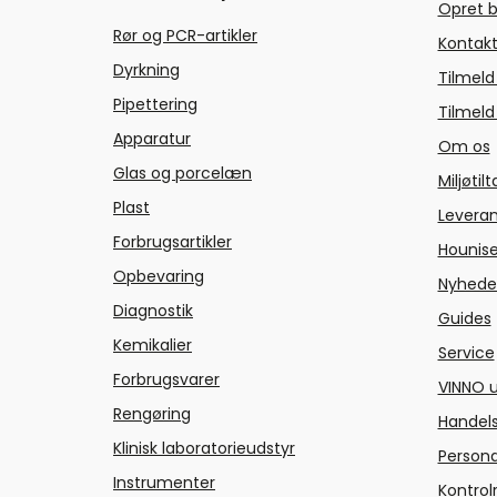
Opret b
Rør og PCR-artikler
Kontakt
Dyrkning
Tilmeld
Pipettering
Tilmeld
Apparatur
Om os
Glas og porcelæn
Miljøtil
Plast
Levera
Forbrugsartikler
Hounise
Opbevaring
Nyhede
Diagnostik
Guides
Kemikalier
Service
Forbrugsvarer
VINNO u
Rengøring
Handels
Klinisk laboratorieudstyr
Persond
Instrumenter
Kontrol