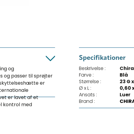
Specifikationer
Beskrivelse :
Chira
ning og
Farve :
Blå
 og passer til sprøjter
Størrelse :
23 G x 
eskyttelseshætte er
Ø x L :
0,60 
nternationale
Ansats :
Luer
et er lavet af et
Brand :
CHIR
el kontrol med