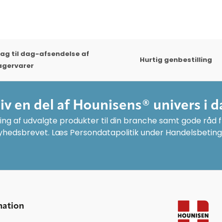
ag til dag-afsendelse af
Hurtig genbestilling
agervarer
liv en del af Hounisens® univers i d
ng af udvalgte produkter til din branche samt gode råd fr
yhedsbrevet. Læs Persondatapolitik under Handelsbeting
mation