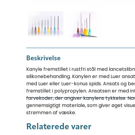
Beskrivelse
Kanyle fremstillet i rustfri stål med lancetslib
silikonebehandling. Kanylen er med Luer ansats
med Luer eller Luer-konus spids. Ansats og b
fremstillet i polypropylen. Ansatsen er med i
farvekoder, der angiver kanylens tykkelse. Nav
gennemsigtigt materiale, som giver øget visu
strømmen af væske.
Relaterede varer