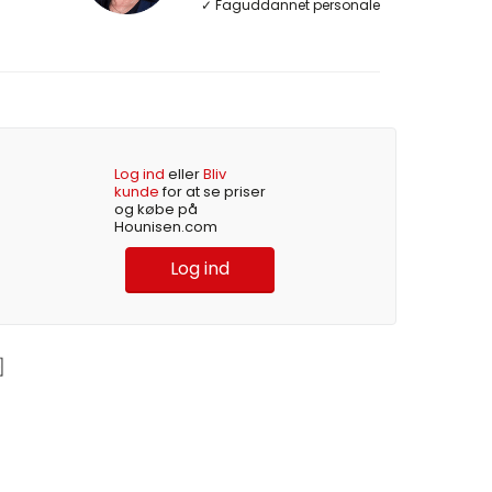
✓ Faguddannet personale
Log ind
eller
Bliv
kunde
for at se priser
og købe på
Hounisen.com
Log ind