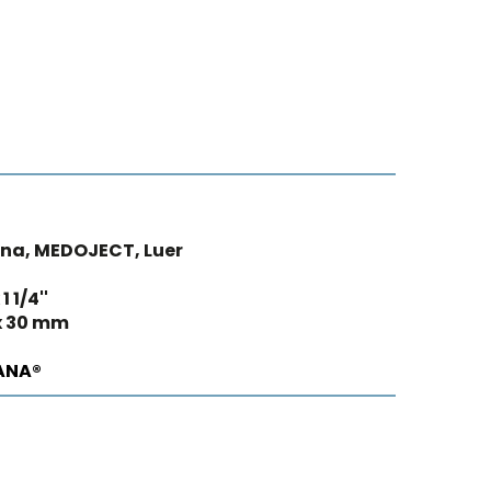
na, MEDOJECT, Luer
1 1/4''
x 30 mm
ANA®