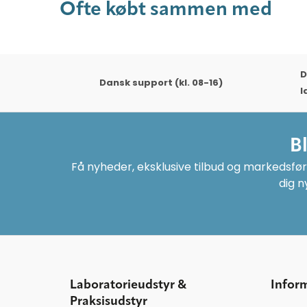
Ofte købt sammen med
D
Dansk support (kl. 08-16)
l
B
Få nyheder, eksklusive tilbud og markedsføri
dig n
Laboratorieudstyr &
Infor
Praksisudstyr