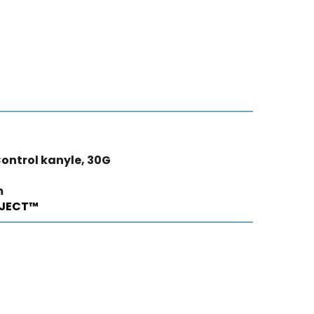
ontrol kanyle, 30G
m
iJECT™