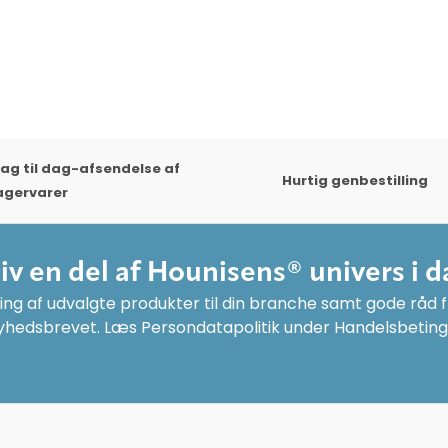
ag til dag-afsendelse af
Hurtig genbestilling
agervarer
liv en del af Hounisens® univers i d
ng af udvalgte produkter til din branche samt gode råd fr
yhedsbrevet. Læs Persondatapolitik under Handelsbeting