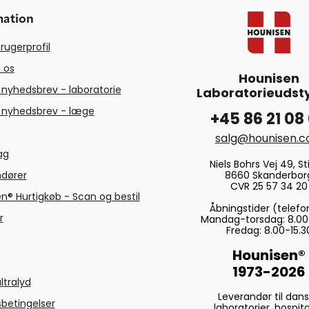
mation
rugerprofil
 os
Hounisen
 nyhedsbrev - laboratorie
Laboratorieudsty
 nyhedsbrev - læge
+45 86 21 08
salg@hounisen.
tag
Niels Bohrs Vej 49, Sti
8660 Skanderbor
ndører
CVR 25 57 34 20
n® Hurtigkøb - Scan og bestil
Åbningstider (telefo
r
Mandag-torsdag: 8.00
Fredag: 8.00-15.3
Hounisen®
1973-2026
ltralyd
Leverandør til dan
betingelser
laboratorier, hospita