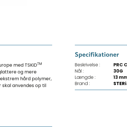
Specifikationer
TM
Beskrivelse :
PRC C
Europe med TSKiD
Nål :
30G
 glattere og mere
Længde :
13 m
 i ekstrem hård polymer,
Brand :
STER
r skal anvendes op til