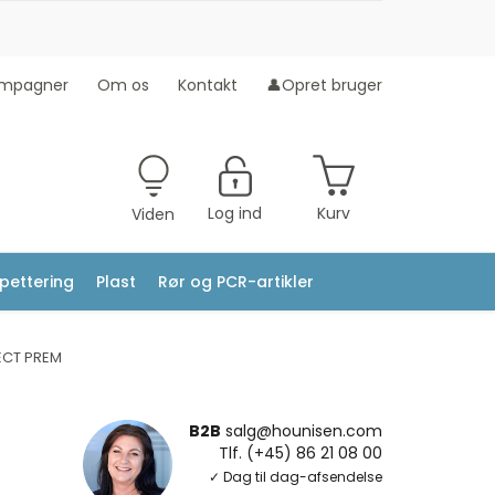
mpagner
Om os
Kontakt
👤Opret bruger
Log ind
Kurv
Viden
ipettering
Plast
Rør og PCR-artikler
ECT PREM
B2B
salg@hounisen.com
Tlf. (+45) 86 21 08 00
✓ Dag til dag-afsendelse