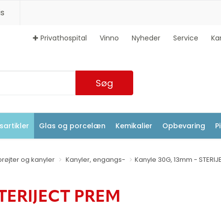
s
✚ Privathospital
Vinno
Nyheder
Service
Ka
Søg
artikler
Glas og porcelæn
Kemikalier
Opbevaring
P
prøjter og kanyler
Kanyler, engangs-
Kanyle 30G, 13mm - STERIJ
STERIJECT PREM