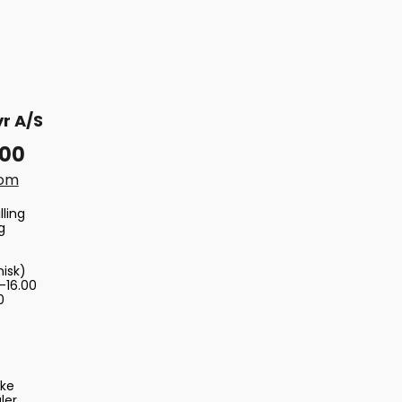
r A/S
 00
com
lling
g
nisk)
-16.00
0
ske
ler,