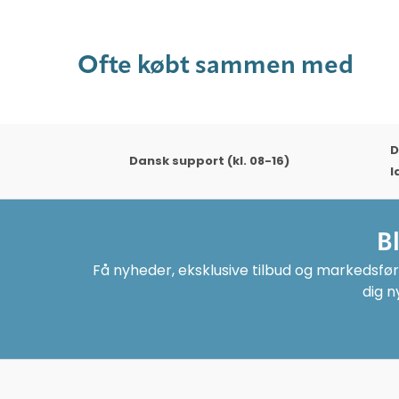
Ofte købt sammen med
D
Dansk support (kl. 08-16)
l
B
Få nyheder, eksklusive tilbud og markedsføri
dig n