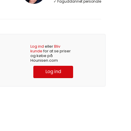
✓ Faguddannet personale
Log ind
eller
Bliv
kunde
for at se priser
og købe på
Hounisen.com
Log ind