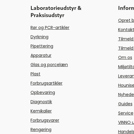
Laboratorieudstyr &
Infor
Praksisudstyr
Opret b
Rør og PCR-artikler
Kontakt
Dyrkning
Tilmeld
Pipettering
Tilmeld
Apparatur
Om os
Glas og porcelæn
Miljøtil
Plast
Levera
Forbrugsartikler
Hounise
Opbevaring
Nyhede
Diagnostik
Guides
Kemikalier
Service
Forbrugsvarer
VINNO u
Rengøring
Handels