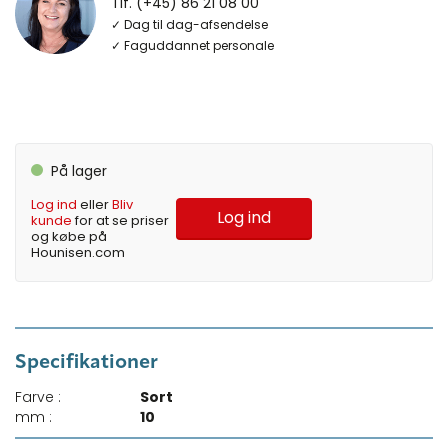
Tlf. (+45) 86 21 08 00
✓ Dag til dag-afsendelse
✓ Faguddannet personale
På lager
Log ind
eller
Bliv
Log ind
kunde
for at se priser
og købe på
Hounisen.com
Specifikationer
Farve :
Sort
mm :
10