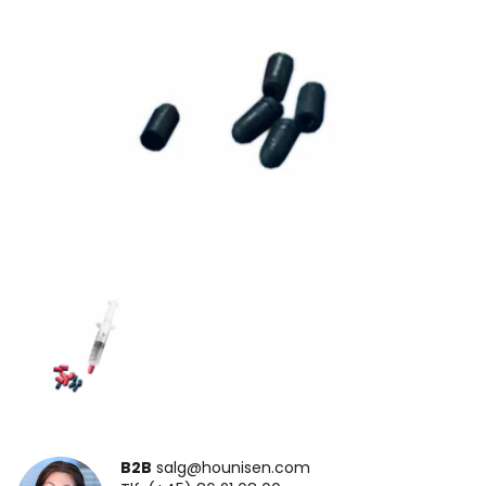
B2B
salg@hounisen.com