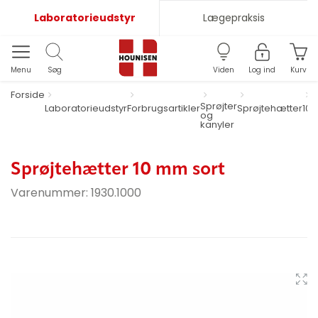
Laboratorieudstyr
Lægepraksis
Menu
Søg
Viden
Log ind
Kurv
Forside
Sprøjter
Laboratorieudstyr
Forbrugsartikler
Sprøjtehætter
10 
og
kanyler
Sprøjtehætter 10 mm sort
Varenummer:
1930.1000