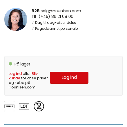
B2B
salg@hounisen.com
Tlf. (+45) 86 21 08 00
✓ Dag til dag-afsendelse
✓ Faguddannet personale
På lager
Log ind
eller
Bliv
Log ind
kunde
for at se priser
og købe på
Hounisen.com