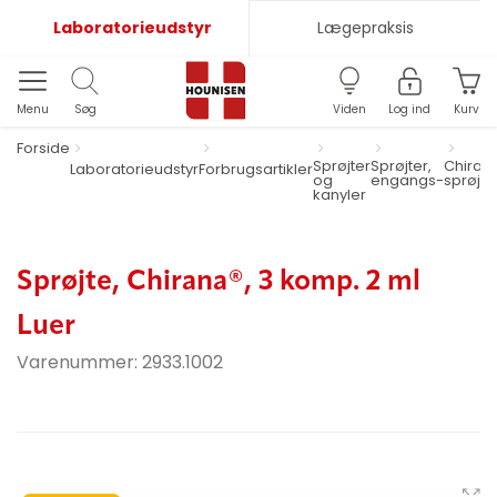
Laboratorieudstyr
Lægepraksis
Menu
Søg
Viden
Log ind
Kurv
Forside
Sprøjter
Sprøjter,
Chiran
Laboratorieudstyr
Forbrugsartikler
og
engangs-
sprøjte
kanyler
Sprøjte, Chirana®, 3 komp. 2 ml
Luer
Varenummer:
2933.1002