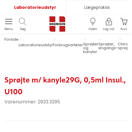
Laboratorieudstyr
Lægepraksis
Menu
Søg
Viden
Log ind
Kurv
Forside
Sprøjter
Sprøjter,
Chiran
Laboratorieudstyr
Forbrugsartikler
og
engangs-
sprøjte
kanyler
Sprøjte m/ kanyle29G, 0,5ml Insul.,
U100
Varenummer:
2933.3295