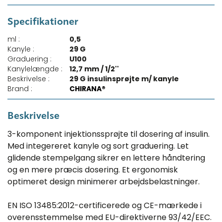
Specifikationer
ml :
0,5
Kanyle :
29 G
Graduering :
U100
Kanylelængde :
12,7 mm / 1/2''
Beskrivelse :
29 G insulinsprøjte m/ kanyle
Brand :
CHIRANA®
Beskrivelse
3-komponent injektionssprøjte til dosering af insulin.
Med integereret kanyle og sort graduering. Let
glidende stempelgang sikrer en lettere håndtering
og en mere præcis dosering. Et ergonomisk
optimeret design minimerer arbejdsbelastninger.
EN ISO 13485:2012-certificerede og CE-mærkede i
overensstemmelse med EU-direktiverne 93/42/EEC.