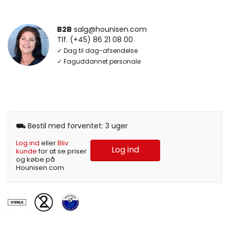
B2B
salg@hounisen.com
Tlf. (+45) 86 21 08 00
✓ Dag til dag-afsendelse
✓ Faguddannet personale
⛟ Bestil med forventet: 3 uger
Log ind
eller
Bliv
Log ind
kunde
for at se priser
og købe på
Hounisen.com