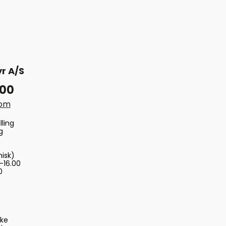
r A/S
 00
com
lling
g
nisk)
-16.00
0
ske