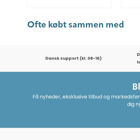
Ofte købt sammen med
D
Dansk support (kl. 08-16)
l
B
Få nyheder, eksklusive tilbud og markedsføri
dig n