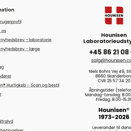
mation
rugerprofil
 os
Hounisen
 nyhedsbrev - laboratorie
Laboratorieudsty
 nyhedsbrev - læge
+45 86 21 08
salg@hounisen.
tag
Niels Bohrs Vej 49, Sti
8660 Skanderbor
ndører
CVR 25 57 34 20
n® Hurtigkøb - Scan og bestil
Åbningstider (telefo
r
Mandag-torsdag: 8.00
Fredag: 8.00-15.3
Hounisen®
1973-2026
ltralyd
Leverandør til dan
betingelser