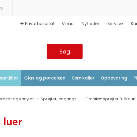
s
✚ Privathospital
Vinno
Nyheder
Service
Ka
Søg
artikler
Glas og porcelæn
Kemikalier
Opbevaring
P
prøjter og kanyler
Sprøjter, engangs-
Omnifix® sprøjter B. Braun
 luer