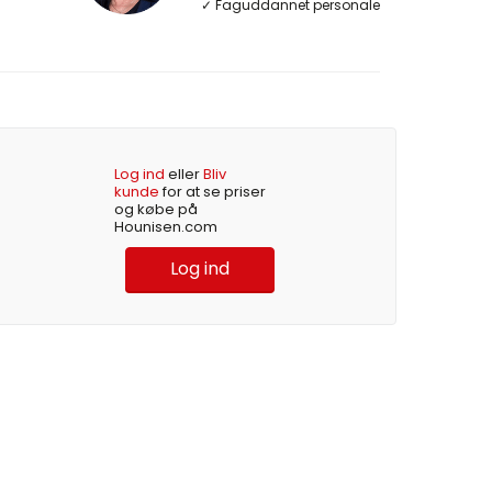
✓ Faguddannet personale
Log ind
eller
Bliv
kunde
for at se priser
og købe på
Hounisen.com
Log ind