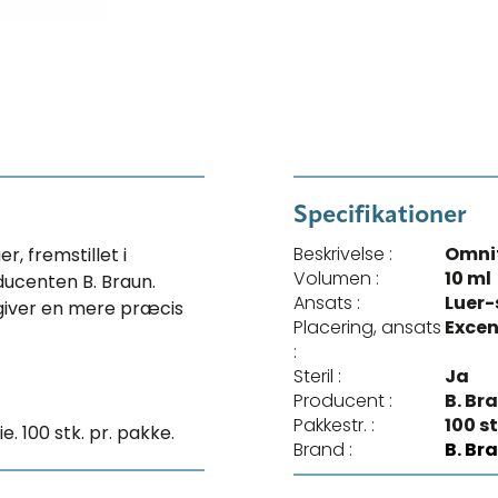
Specifikationer
Beskrivelse :
Omnifi
, fremstillet i
Volumen :
10 ml
ducenten B. Braun.
Ansats :
Luer-
 giver en mere præcis
Placering, ansats
Excen
:
Steril :
Ja
Producent :
B. Br
Pakkestr. :
100 s
. 100 stk. pr. pakke.
Brand :
B. Br