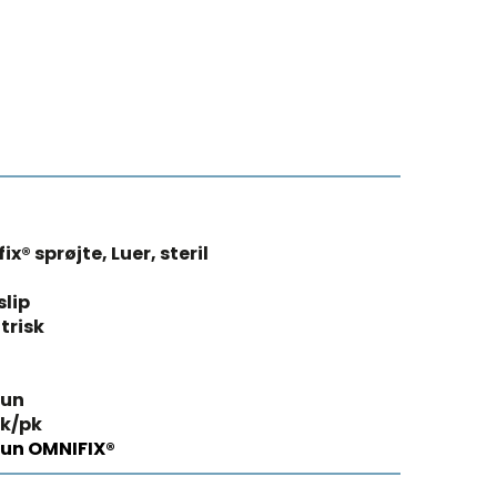
x® sprøjte, Luer, steril
slip
trisk
aun
tk/pk
aun OMNIFIX®