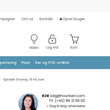
mpagner
Om os
Kontakt
👤Opret bruger
Log ind
Kurv
Viden
ipettering
Plast
Rør og PCR-artikler
Sprøjte 3 komp, 10 ml, luer
B2B
salg@hounisen.com
Tlf. (+45) 86 21 08 00
✓ Dag til dag-afsendelse