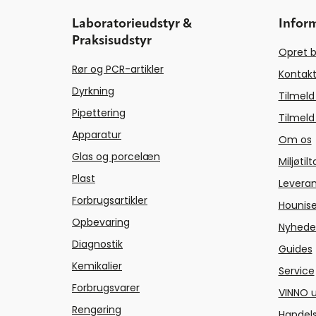
Laboratorieudstyr &
Infor
Praksisudstyr
Opret b
Rør og PCR-artikler
Kontakt
Dyrkning
Tilmeld
Pipettering
Tilmeld
Apparatur
Om os
Glas og porcelæn
Miljøtil
Plast
Levera
Forbrugsartikler
Hounise
Opbevaring
Nyhede
Diagnostik
Guides
Kemikalier
Service
Forbrugsvarer
VINNO u
Rengøring
Handels