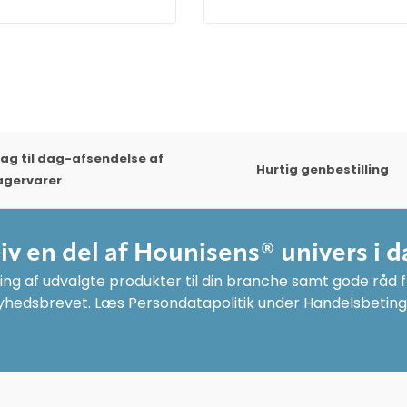
ag til dag-afsendelse af
Hurtig genbestilling
agervarer
liv en del af Hounisens® univers i d
ng af udvalgte produkter til din branche samt gode råd fr
yhedsbrevet. Læs Persondatapolitik under Handelsbeting