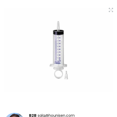
B2B
salg@hounisen.com