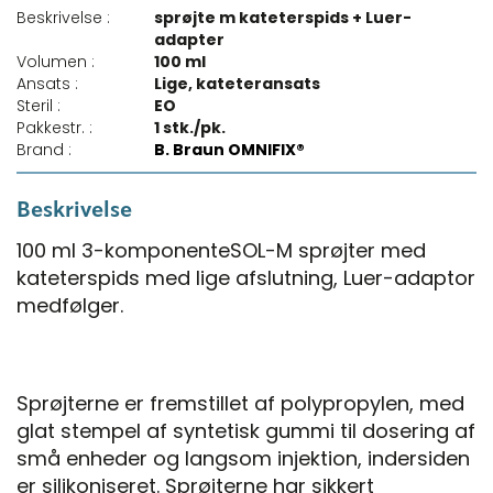
Beskrivelse :
sprøjte m kateterspids + Luer-
adapter
Volumen :
100 ml
Ansats :
Lige, kateteransats
Steril :
EO
Pakkestr. :
1 stk./pk.
Brand :
B. Braun OMNIFIX®
Beskrivelse
100 ml 3-komponenteSOL-M sprøjter med
kateterspids med lige afslutning, Luer-adaptor
medfølger.
Sprøjterne er fremstillet af polypropylen, med
glat stempel af syntetisk gummi til dosering af
små enheder og langsom injektion, indersiden
er silikoniseret. Sprøjterne har sikkert