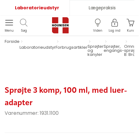
Laboratorieudstyr
Lægepraksis
Menu
Søg
Viden
Log ind
Kurv
Forside
Sprøjter
Sprøjter,
Omnifi
Laboratorieudstyr
Forbrugsartikler
og
engangs-
sprøjte
kanyler
B. Brau
Sprøjte 3 komp, 100 ml, med luer-
adapter
Varenummer:
1931.1100