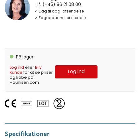
Tlf. (+45) 86 21 08 00
✓ Dag til dag-afsendelse
✓ Faguddannet personale
På lager
Log ind
eller
Bliv
Log ind
kunde
for at se priser
og købe på
Hounisen.com
Specifikationer