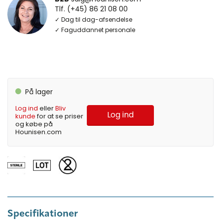
Tlf. (+45) 86 21 08 00
✓ Dag til dag-afsendelse
✓ Faguddannet personale
På lager
Log ind
eller
Bliv
Log ind
kunde
for at se priser
og købe på
Hounisen.com
Specifikationer