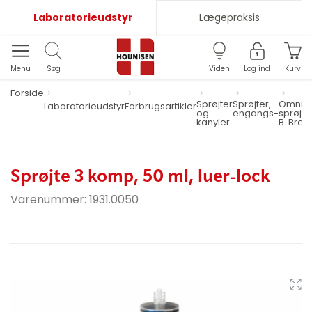
Laboratorieudstyr
Lægepraksis
Menu
Søg
Viden
Log ind
Kurv
Forside
Sprøjter
Sprøjter,
Omnifi
Laboratorieudstyr
Forbrugsartikler
og
engangs-
sprøjte
kanyler
B. Brau
Sprøjte 3 komp, 50 ml, luer-lock
Varenummer:
1931.0050