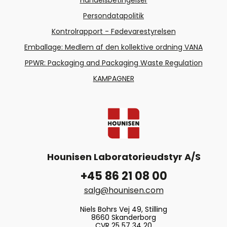
Persondatapolitik
Kontrolrapport - Fødevarestyrelsen
Emballage: Medlem af den kollektive ordning VANA
PPWR: Packaging and Packaging Waste Regulation
KAMPAGNER
Hounisen Laboratorieudstyr A/S
+45 86 21 08 00
salg@hounisen.com
Niels Bohrs Vej 49, Stilling
8660 Skanderborg
CVR 25 57 34 20