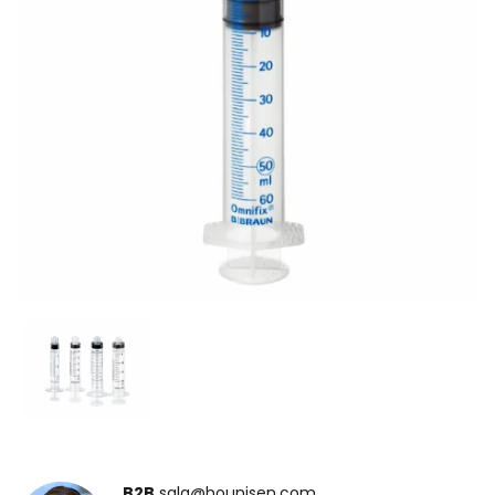
B2B
salg@hounisen.com