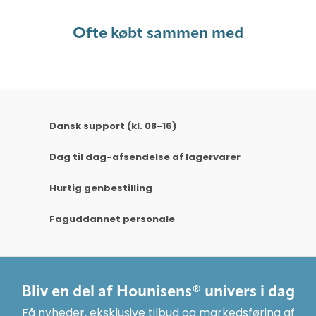
Ofte købt sammen med
Dansk support (kl. 08-16)
Dag til dag-afsendelse af lagervarer
Hurtig genbestilling
Faguddannet personale
Bliv en del af Hounisens® univers i dag
Få nyheder, eksklusive tilbud og markedsføring af