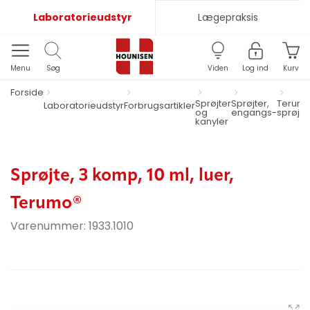
Laboratorieudstyr
Lægepraksis
Menu
Søg
Viden
Log ind
Kurv
Forside
Sprøjter
Sprøjter,
Terum
Laboratorieudstyr
Forbrugsartikler
og
engangs-
sprøjte
kanyler
Sprøjte, 3 komp, 10 ml, luer,
Terumo®
Varenummer:
1933.1010