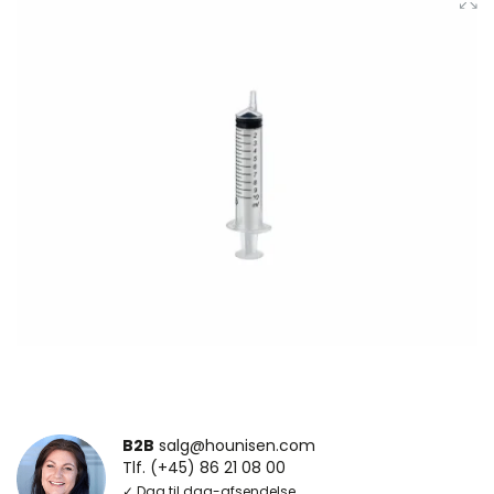
B2B
salg@hounisen.com
Tlf. (+45) 86 21 08 00
✓ Dag til dag-afsendelse