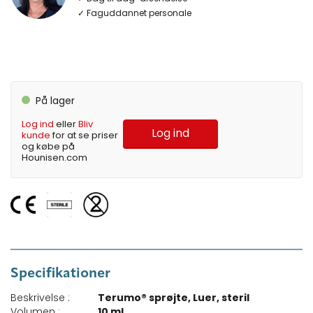
✓ Faguddannet personale
På lager
Log ind
eller
Bliv
Log ind
kunde
for at se priser
og købe på
Hounisen.com
Specifikationer
Beskrivelse :
Terumo® sprøjte, Luer, steril
Volumen :
10 ml