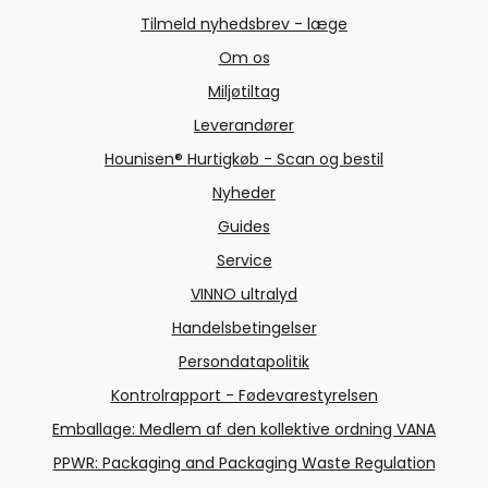
Tilmeld nyhedsbrev - læge
Om os
Miljøtiltag
Leverandører
Hounisen® Hurtigkøb - Scan og bestil
Nyheder
Guides
Service
VINNO ultralyd
Handelsbetingelser
Persondatapolitik
Kontrolrapport - Fødevarestyrelsen
Emballage: Medlem af den kollektive ordning VANA
PPWR: Packaging and Packaging Waste Regulation