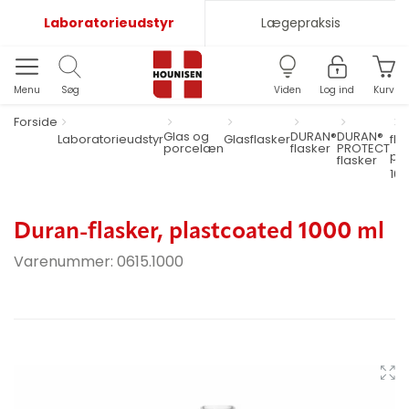
Laboratorieudstyr
Lægepraksis
Menu
Søg
Viden
Log ind
Kurv
Forside
Glas og
DURAN®
DURAN®
Laboratorieudstyr
Glasflasker
fla
porcelæn
flasker
PROTECT
pl
flasker
100
Duran-flasker, plastcoated 1000 ml
Varenummer:
0615.1000