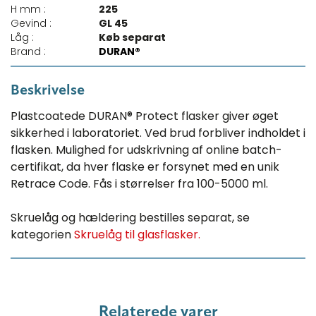
H mm :
225
Gevind :
GL 45
Låg :
Køb separat
Brand :
DURAN®
Beskrivelse
Plastcoatede DURAN® Protect flasker giver øget
sikkerhed i laboratoriet. Ved brud forbliver indholdet i
flasken. Mulighed for udskrivning af online batch-
certifikat, da hver flaske er forsynet med en unik
Retrace Code. Fås i størrelser fra 100-5000 ml.
Skruelåg og hældering bestilles separat, se
kategorien
Skruelåg til glasflasker.
Relaterede varer