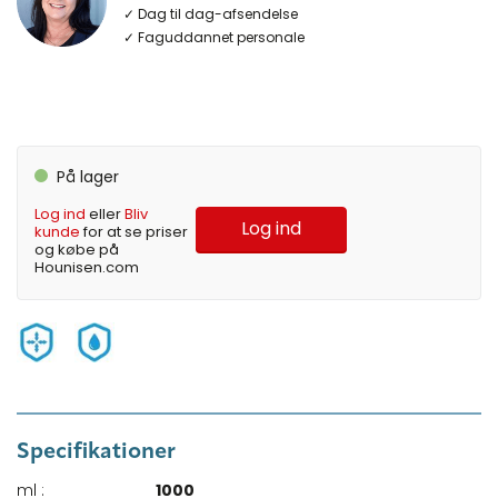
✓ Dag til dag-afsendelse
✓ Faguddannet personale
På lager
Log ind
eller
Bliv
Log ind
kunde
for at se priser
og købe på
Hounisen.com
Specifikationer
ml :
1000