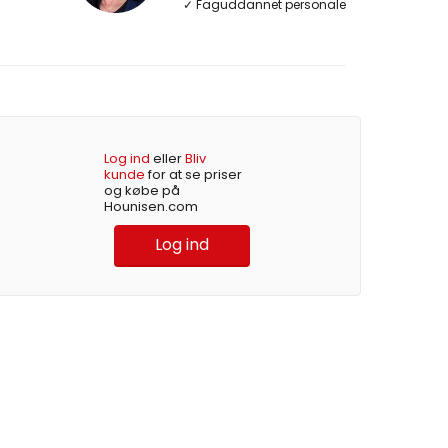
✓ Faguddannet personale
Log ind
eller
Bliv
kunde
for at se priser
og købe på
Hounisen.com
Log ind