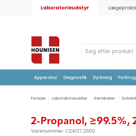
Laboratorieudstyr
Lægepraksi
Apparatur
Diagnostik
Dyrkning
Forbrugs
Forside
Laboratorieudstyr
Kemikalier
Solven
2-Propanol, ≥99.5%, 
Varenummer:
C24137.2500