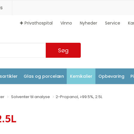
s
✚ Privathospital
Vinno
Nyheder
Service
Ka
Søg
artikler
Glas og porcelæn
Kemikalier
Opbevaring
P
ter
Solventer til analyse
2-Propanol, ≥99.5%, 2.5L
2.5L