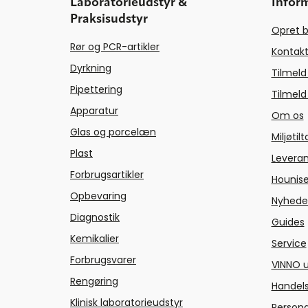
Laboratorieudstyr &
Infor
Praksisudstyr
Opret b
Rør og PCR-artikler
Kontakt
Dyrkning
Tilmeld
Pipettering
Tilmeld
Apparatur
Om os
Glas og porcelæn
Miljøtil
Plast
Levera
Forbrugsartikler
Hounise
Opbevaring
Nyhede
Diagnostik
Guides
Kemikalier
Service
Forbrugsvarer
VINNO u
Rengøring
Handels
Klinisk laboratorieudstyr
Persond