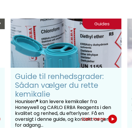
®
Guides
Guide til renhedsgrader:
Sådan vælger du rette
kemikalie
Hounisen® kan levere kemikalier fra
Honeywell og CARLO ERBA Reagents i den
kvalitet og renhed, du efterlyser. Få en
Læs mere
oversigt i denne guide, og kontakt os gerne
for adgang...