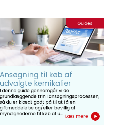
Guides
Ansøgning til køb af
udvalgte kemikalier
I denne guide gennemgår vi de
grundlæggende trin i ansøgningsprocessen,
så du er klædt godt på til at få en
giftmeddelelse og/eller bevillig af
myndighederne til køb af u...
Læs mere