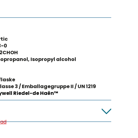
tic
3-0
)2CHOH
Isopropanol, Isopropyl alcohol
flaske
lasse 3 / Emballagegruppe II / UN 1219
well Riedel-de Haën™
lad