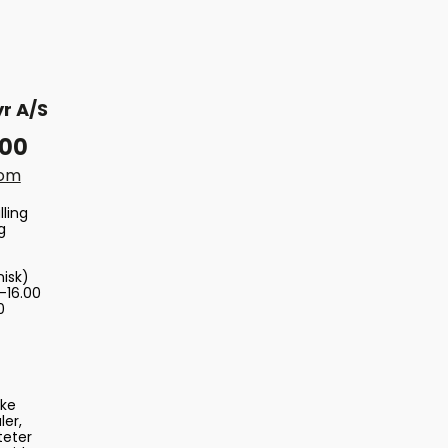
r A/S
 00
com
lling
g
nisk)
-16.00
0
ske
ler,
teter