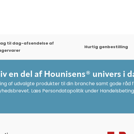
ag til dag-afsendelse af
Hurtig genbestilling
agervarer
liv en del af Hounisens® univers i d
ng af udvalgte produkter til din branche samt gode råd fr
yhedsbrevet. Læs Persondatapolitik under Handelsbeting