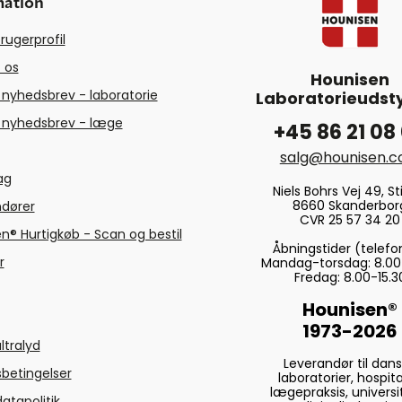
mation
rugerprofil
 os
Hounisen
 nyhedsbrev - laboratorie
Laboratorieudsty
 nyhedsbrev - læge
+45 86 21 08
salg@hounisen.
tag
Niels Bohrs Vej 49, Sti
8660 Skanderbor
ndører
CVR 25 57 34 20
n® Hurtigkøb - Scan og bestil
Åbningstider (telefo
r
Mandag-torsdag: 8.00
Fredag: 8.00-15.3
Hounisen®
1973-2026
ltralyd
Leverandør til dan
betingelser
laboratorier, hospita
lægepraksis, universi
atapolitik