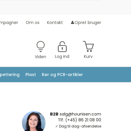
mpagner
Om os
Kontakt
👤Opret bruger
Log ind
Kurv
Viden
ipettering
Plast
Rør og PCR-artikler
B2B
salg@hounisen.com
Tlf. (+45) 86 21 08 00
✓ Dag til dag-afsendelse