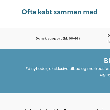
Ofte købt sammen med
D
Dansk support (kl. 08-16)
l
B
Få nyheder, eksklusive tilbud og markedsføri
dig n