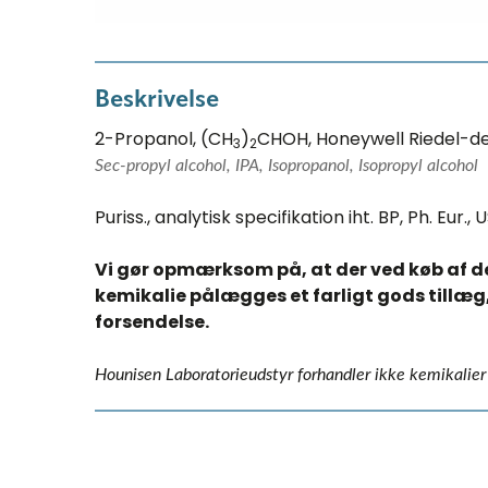
Beskrivelse
2-Propanol, (CH
)
CHOH, Honeywell Riedel-
3
2
Sec-propyl alcohol, IPA, Isopropanol, Isopropyl alcohol
Puriss., analytisk specifikation iht. BP, Ph. Eur.,
Vi gør opmærksom på, at der ved køb af d
kemikalie pålægges et farligt gods tillæg,
forsendelse.​​
Hounisen Laboratorieudstyr forhandler ikke kemikalier t