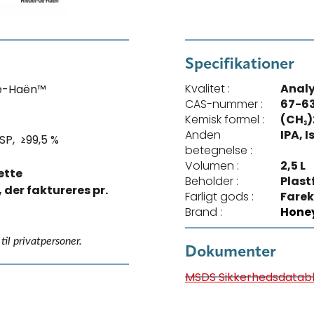
Specifikationer
Kvalitet :
Analy
de-Haën™
CAS-nummer :
67-6
Kemisk formel :
(CH₃
Anden
IPA, 
 USP, ≥99,5 %
betegnelse :
Volumen :
2,5 L
ette
Beholder :
Plast
 der faktureres pr.
Farligt gods :
Farek
Brand :
Honey
il privatpersoner.
Dokumenter
MSDS Sikkerhedsdatab