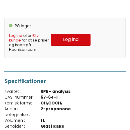
På lager
Log ind
eller
Bliv
Log ind
kunde
for at se priser
og købe på
Hounisen.com
Specifikationer
Kvalitet :
RPE - analysis
CAS-nummer :
67-64-1
Kemisk formel :
CH₃COCH₃
Anden
2-propanone
betegnelse :
Volumen :
1 L
Beholder :
Glasflaske