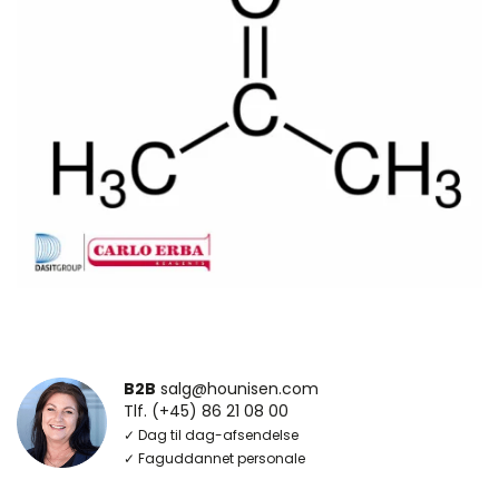
B2B
salg@hounisen.com
Tlf. (+45) 86 21 08 00
✓ Dag til dag-afsendelse
✓ Faguddannet personale