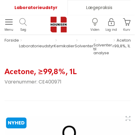
Laboratorieudstyr
Lægepraksis
Menu
Søg
Viden
Log ind
Kurv
Forside
Acetone,
Solventer
Laboratorieudstyr
Kemikalier
Solventer
≥99,8%, 1L
til
analyse
Acetone, ≥99,8%, 1L
Varenummer:
CE400971
NYHED