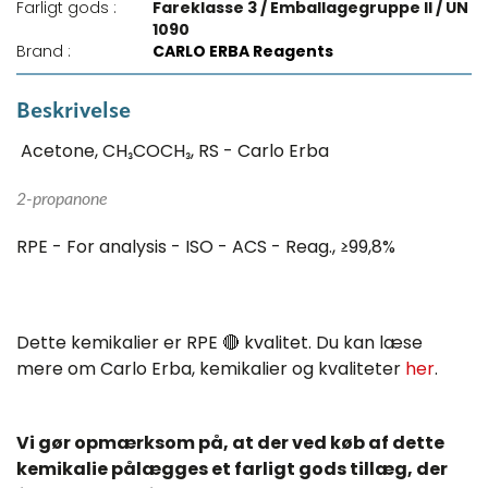
Farligt gods :
Fareklasse 3 / Emballagegruppe II / UN
1090
Brand :
CARLO ERBA Reagents
Beskrivelse
Acetone, CH₃COCH₃, RS - Carlo Erba
2-propanone
RPE - For analysis - ISO - ACS - Reag., ≥99,8%
Dette kemikalier er RPE 🔴 kvalitet. Du kan læse
mere om Carlo Erba, kemikalier og kvaliteter
her
.
Vi gør opmærksom på, at der ved køb af dette
kemikalie pålægges et farligt gods tillæg, der