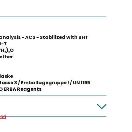
 analysis - ACS - Stabilized with BHT
9-7
H₂)₂O
 ether
laske
lasse 3 / Emballagegruppe I / UN 1155
O ERBA Reagents
lad