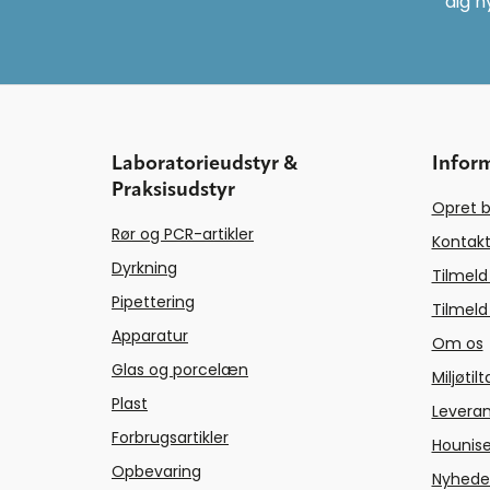
dig n
Laboratorieudstyr &
Infor
Praksisudstyr
Opret b
Rør og PCR-artikler
Kontakt
Dyrkning
Tilmeld
Pipettering
Tilmeld
Apparatur
Om os
Glas og porcelæn
Miljøtil
Plast
Levera
Forbrugsartikler
Hounise
Opbevaring
Nyhede