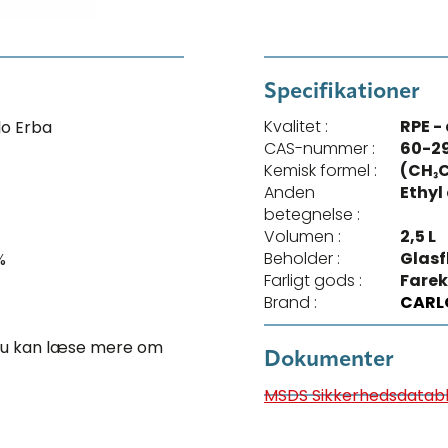
Specifikationer
Kvalitet :
RPE -
lo Erba
CAS-nummer :
60-2
Kemisk formel :
(CH₃C
Anden
Ethyl
betegnelse :
Volumen :
2,5 L
Beholder :
Glasf
%
Farligt gods :
Farek
Brand :
CARL
. Du kan læse mere om
Dokumenter
MSDS Sikkerhedsdatab