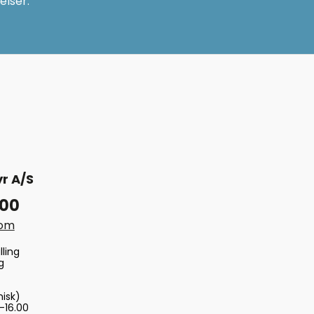
elser.
r A/S
 00
com
lling
g
nisk)
-16.00