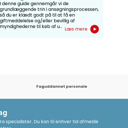
I denne guide gennemgår vi de
grundlæggende trin i ansøgningsprocessen,
så du er klædt godt på til at få en
giftmeddelelse og/eller bevillig af
myndighederne til køb af u...
Læs mere
Faguddannet personale
ag
a specialister. Du kan til enhver tid afmelde