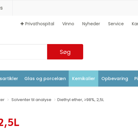
s
✚ Privathospital
Vinno
Nyheder
Service
Ka
Søg
artikler
Glas og porcelæn
Kemikalier
Opbevaring
P
ter
Solventer til analyse
Diethyl ether, ≥98%, 2,5L
2,5L