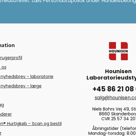
yhedsbrevet. Læs Persondatapolitik under Handelsbeting
mation
rugerprofil
 os
Hounisen
 nyhedsbrev - laboratorie
Laboratorieudsty
 nyhedsbrev - læge
+45 86 21 08
salg@hounisen.
tag
Niels Bohrs Vej 49, Sti
8660 Skanderbor
ndører
CVR 25 57 34 20
n® Hurtigkøb - Scan og bestil
Åbningstider (telefo
r
Mandag-torsdag: 8.00