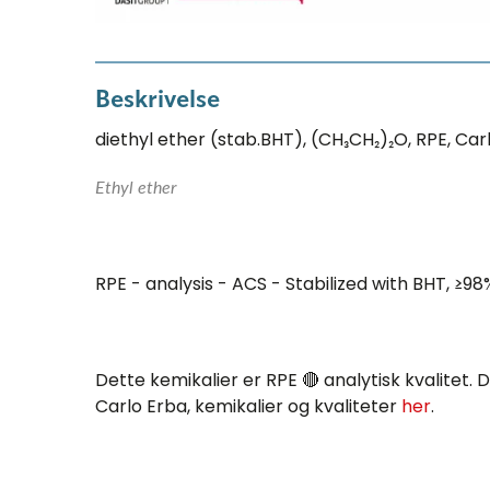
Beskrivelse
diethyl ether (stab.BHT), (CH₃CH₂)₂O, RPE, Car
Ethyl ether
RPE - analysis - ACS - Stabilized with BHT, ≥98
Dette kemikalier er RPE 🔴 analytisk kvalitet
Carlo Erba, kemikalier og kvaliteter
her
.