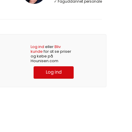
✓ Faguddannet personale
Log ind
eller
Bliv
kunde
for at se priser
og købe på
Hounisen.com
Log ind