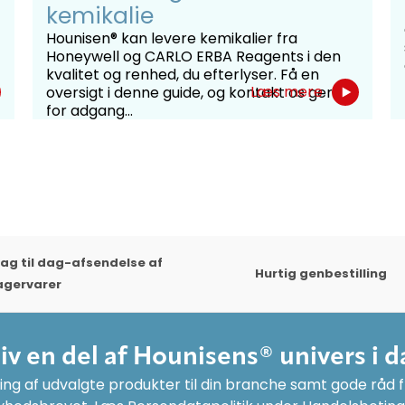
kemikalie
Hounisen® kan levere kemikalier fra
Honeywell og CARLO ERBA Reagents i den
kvalitet og renhed, du efterlyser. Få en
Læs mere
oversigt i denne guide, og kontakt os gerne
for adgang...
ag til dag-afsendelse af
Hurtig genbestilling
agervarer
liv en del af Hounisens® univers i d
ng af udvalgte produkter til din branche samt gode råd fr