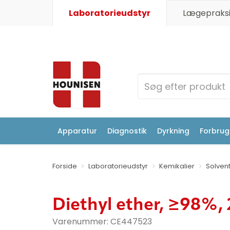
Laboratorieudstyr
Lægepraksi
Apparatur
Diagnostik
Dyrkning
Forbrugs
Forside
Laboratorieudstyr
Kemikalier
Solven
Diethyl ether, ≥98%, 
Varenummer:
CE447523