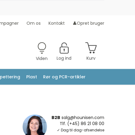
mpagner
Om os
Kontakt
👤Opret bruger
Log ind
Kurv
Viden
ipettering
Plast
Rør og PCR-artikler
B2B
salg@hounisen.com
Tlf. (+45) 86 21 08 00
✓ Dag til dag-afsendelse