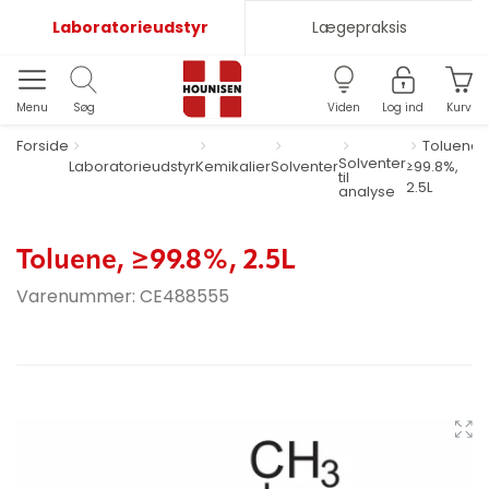
Laboratorieudstyr
Lægepraksis
Menu
Søg
Viden
Log ind
Kurv
Forside
Toluene,
Solventer
Laboratorieudstyr
Kemikalier
Solventer
≥99.8%,
til
2.5L
analyse
Toluene, ≥99.8%, 2.5L
Varenummer:
CE488555