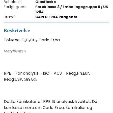
Beholder :
Glasflaske
Farligt gods :
Fareklasse 3 / Emballagegruppe II / UN
1294
Brand :
CARLO ERBA Reagents
Beskrivelse
Toluene, C₆H₅CH₃, Carlo Erba
Metylbenzen
RPE - For analysis - ISO - ACS - Reag.Ph.Eur. -
Reag.USP, ≥99.8%
Dette kemikalier er RPE 🔴 analytisk kvalitet. Du
kan læse mere om Carlo Erba, kemikalier og