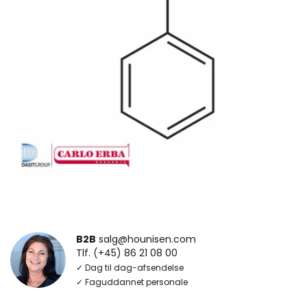
B2B
salg@hounisen.com
Tlf. (+45) 86 21 08 00
✓ Dag til dag-afsendelse
✓ Faguddannet personale