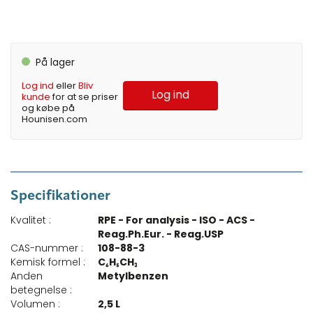
På lager
Log ind
eller
Bliv
Log ind
kunde
for at se priser
og købe på
Hounisen.com
Specifikationer
Kvalitet :
RPE - For analysis - ISO - ACS -
Reag.Ph.Eur. - Reag.USP
CAS-nummer :
108-88-3
Kemisk formel :
C₆H₅CH₃
Anden
Metylbenzen
betegnelse :
Volumen :
2,5 L