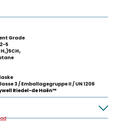
ent Grade
2-5
CH₂)5CH₃
ptane
laske
lasse 3 / Emballagegruppe II / UN 1206
well Riedel-de Haën™
lad