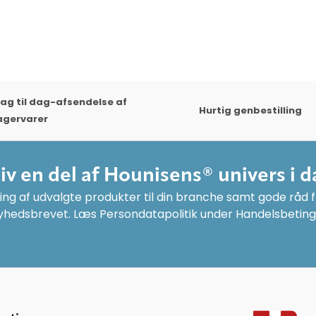
ag til dag-afsendelse af
Hurtig genbestilling
agervarer
liv en del af Hounisens® univers i d
ng af udvalgte produkter til din branche samt gode råd fr
yhedsbrevet. Læs Persondatapolitik under Handelsbeting