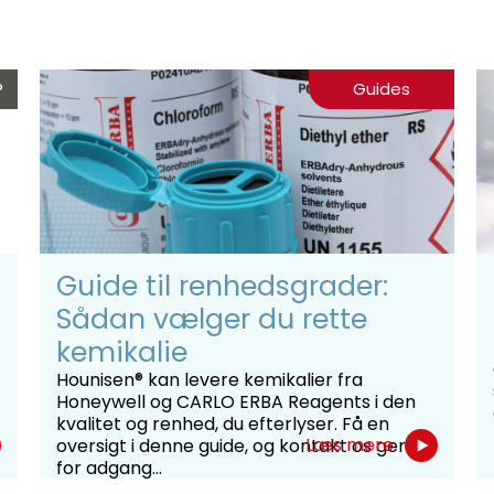
®
Guides
Guide til renhedsgrader:
Sådan vælger du rette
kemikalie
Hounisen® kan levere kemikalier fra
Honeywell og CARLO ERBA Reagents i den
kvalitet og renhed, du efterlyser. Få en
Læs mere
oversigt i denne guide, og kontakt os gerne
for adgang...