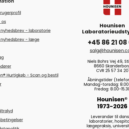
mation
rugerprofil
 os
Hounisen
 nyhedsbrev - laboratorie
Laboratorieudsty
 nyhedsbrev - læge
+45 86 21 08
salg@hounisen.
tag
Niels Bohrs Vej 49, Sti
8660 Skanderbor
ndører
CVR 25 57 34 20
n® Hurtigkøb - Scan og bestil
Åbningstider (telefo
r
Mandag-torsdag: 8.00
Fredag: 8.00-15.3
Hounisen®
1973-2026
ltralyd
Leverandør til dan
betingelser
laboratorier, hospita
lægepraksis, universi
atapolitik