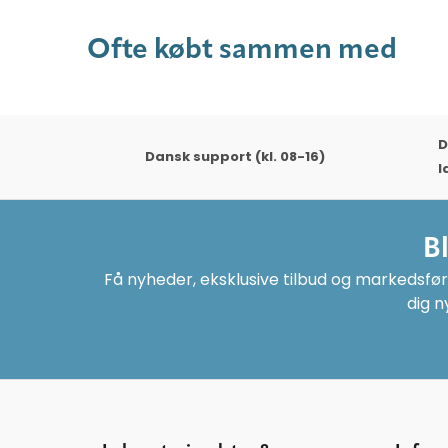
Ofte købt sammen med
D
Dansk support (kl. 08-16)
l
B
Få nyheder, eksklusive tilbud og markedsføri
dig n