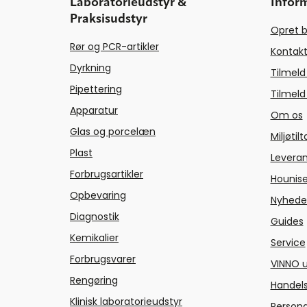
Laboratorieudstyr &
Infor
Praksisudstyr
Opret b
Rør og PCR-artikler
Kontakt
Dyrkning
Tilmeld
Pipettering
Tilmeld
Apparatur
Om os
Glas og porcelæn
Miljøtil
Plast
Levera
Forbrugsartikler
Hounise
Opbevaring
Nyhede
Diagnostik
Guides
Kemikalier
Service
Forbrugsvarer
VINNO u
Rengøring
Handels
Klinisk laboratorieudstyr
Persond