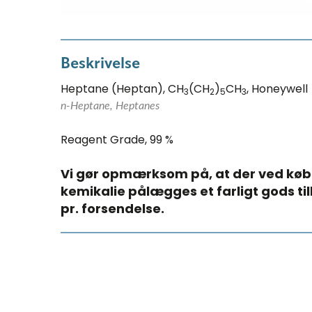
Beskrivelse
Heptane (Heptan), CH
(CH
)
CH
, Honeywell
3
2
5
3
n-Heptane, Heptanes
Reagent Grade, 99 %
Vi gør opmærksom på, at der ved køb
kemikalie pålægges et farligt gods ti
pr. forsendelse.​