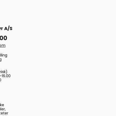
r A/S
 00
com
lling
g
nisk)
-16.00
0
ske
ler,
teter