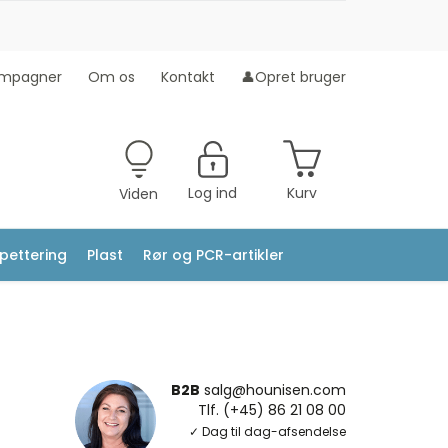
mpagner
Om os
Kontakt
👤Opret bruger
Log ind
Kurv
Viden
ipettering
Plast
Rør og PCR-artikler
B2B
salg@hounisen.com
Tlf. (+45) 86 21 08 00
✓ Dag til dag-afsendelse