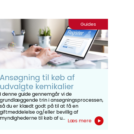
Guides
Ansøgning til køb af
udvalgte kemikalier
I denne guide gennemgår vi de
grundlæggende trin i ansøgningsprocessen,
så du er klædt godt på til at få en
giftmeddelelse og/eller bevillig af
myndighederne til køb af u...
Læs mere