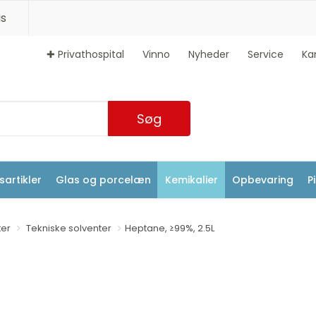
s
✚ Privathospital
Vinno
Nyheder
Service
Ka
Søg
artikler
Glas og porcelæn
Kemikalier
Opbevaring
P
ter
Tekniske solventer
Heptane, ≥99%, 2.5L