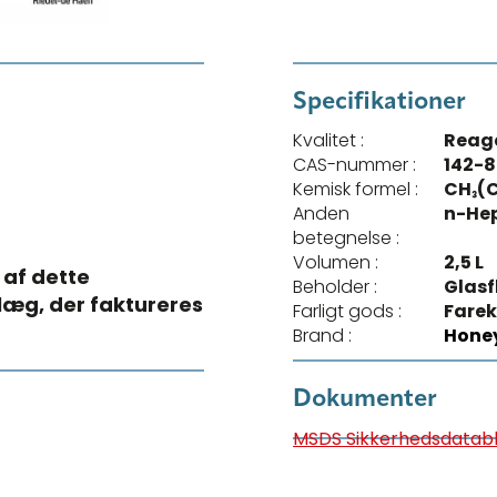
Specifikationer
Kvalitet :
Reag
CAS-nummer :
142-8
Kemisk formel :
CH₃(
Anden
n-He
betegnelse :
Volumen :
2,5 L
 af dette
Beholder :
Glasf
llæg, der faktureres
Farligt gods :
Farek
Brand :
Honey
Dokumenter
MSDS Sikkerhedsdatab