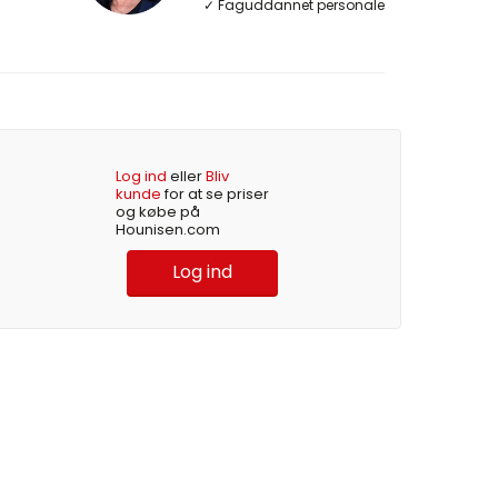
✓ Faguddannet personale
Log ind
eller
Bliv
kunde
for at se priser
og købe på
Hounisen.com
Log ind