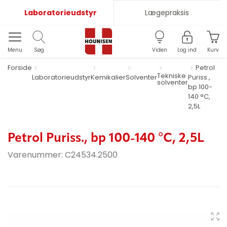
Laboratorieudstyr
Lægepraksis
Menu
Søg
Viden
Log ind
Kurv
Forside
Petrol
Tekniske
Laboratorieudstyr
Kemikalier
Solventer
Puriss.,
solventer
bp 100-
140 °C,
2,5L
Petrol Puriss., bp 100-140 °C, 2,5L
Varenummer:
C24534.2500