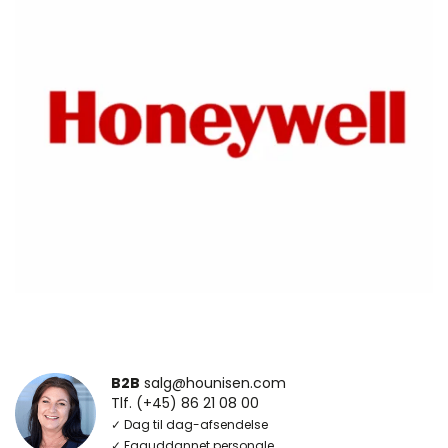
B2B
salg@hounisen.com
Tlf. (+45) 86 21 08 00
✓ Dag til dag-afsendelse
✓ Faguddannet personale