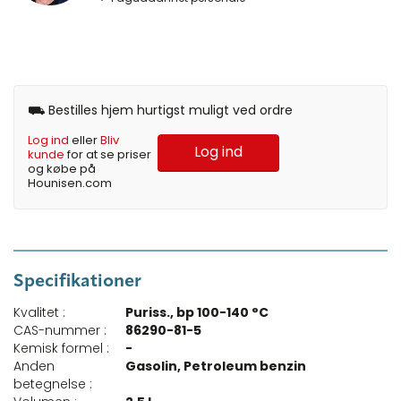
⛟ Bestilles hjem hurtigst muligt ved ordre
Log ind
eller
Bliv
Log ind
kunde
for at se priser
og købe på
Hounisen.com
Specifikationer
Kvalitet :
Puriss., bp 100-140 °C
CAS-nummer :
86290-81-5
Kemisk formel :
-
Anden
Gasolin, Petroleum benzin
betegnelse :