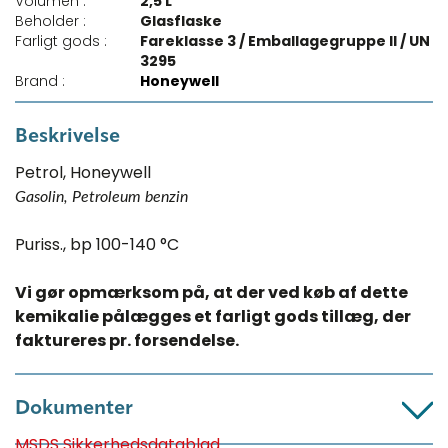
Volumen :
2,5 L
Beholder :
Glasflaske
Farligt gods :
Fareklasse 3 / Emballagegruppe II / UN
3295
Brand :
Honeywell
Beskrivelse
Petrol, Honeywell
Gasolin, Petroleum benzin
Puriss., bp 100-140 °C
Vi gør opmærksom på, at der ved køb af dette
kemikalie pålægges et farligt gods tillæg, der
faktureres pr. forsendelse.​
Dokumenter
MSDS Sikkerhedsdatablad