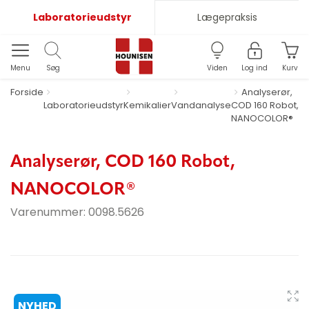
Laboratorieudstyr
Lægepraksis
Menu
Søg
Viden
Log ind
Kurv
Forside
Analyserør,
Laboratorieudstyr
Kemikalier
Vandanalyse
COD 160 Robot,
NANOCOLOR®
Analyserør, COD 160 Robot,
NANOCOLOR®
Varenummer:
0098.5626
NYHED