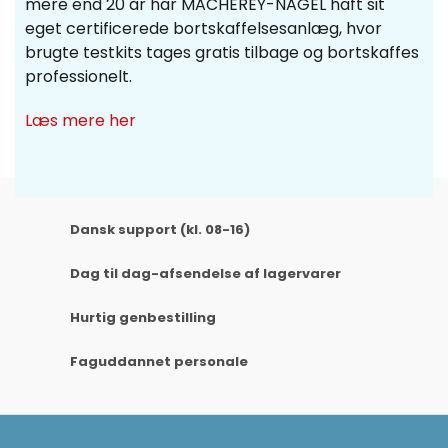
mere end 20 år har MACHEREY-NAGEL haft sit
eget certificerede bortskaffelsesanlæg, hvor
brugte testkits tages gratis tilbage og bortskaffes
professionelt.
Ofte købt sammen med
Læs mere her
Dansk support (kl. 08-16)
Dag til dag-afsendelse af lagervarer
Hurtig genbestilling
Faguddannet personale