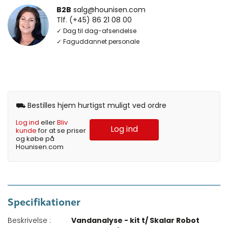
B2B
salg@hounisen.com
Tlf. (+45) 86 21 08 00
✓ Dag til dag-afsendelse
✓ Faguddannet personale
⛟ Bestilles hjem hurtigst muligt ved ordre
Log ind
eller
Bliv
Log ind
kunde
for at se priser
og købe på
Hounisen.com
Specifikationer
Beskrivelse :
Vandanalyse - kit t/ Skalar Robot