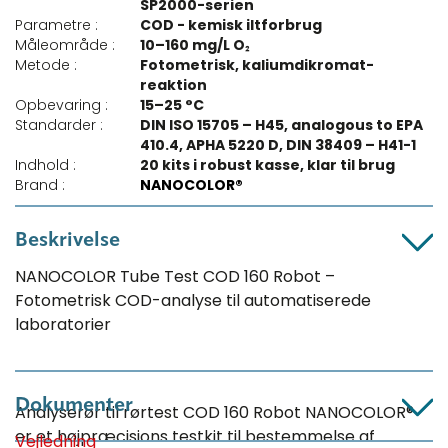
SP2000-serien
Parametre :
COD - kemisk iltforbrug
Måleområde :
10–160 mg/L O₂
Metode :
Fotometrisk, kaliumdikromat-
reaktion
Opbevaring :
15–25 °C
Standarder :
DIN ISO 15705 – H45, analogous to EPA
410.4, APHA 5220 D, DIN 38409 – H41-1
Indhold :
20 kits i robust kasse, klar til brug
Brand :
NANOCOLOR®
Beskrivelse
NANOCOLOR Tube Test COD 160 Robot –
Fotometrisk COD-analyse til automatiserede
laboratorier
Dokumenter
Analyserør til rørtest COD 160 Robot NANOCOLOR®
er et højpræcisions testkit til bestemmelse af
Vejledning