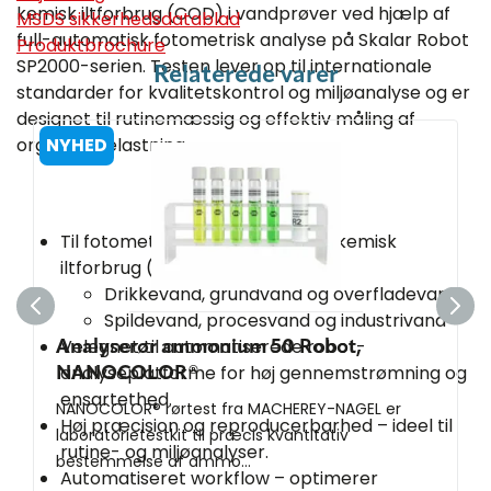
kemisk iltforbrug (COD) i vandprøver ved hjælp af
MSDS sikkerhedsdatablad
full-automatisk fotometrisk analyse på Skalar Robot
Produktbrochure
SP2000-serien. Testen lever op til internationale
Relaterede varer
standarder for kvalitetskontrol og miljøanalyse og er
designet til rutinemæssig og effektiv måling af
organisk belastning.
NYHED
Til fotometrisk bestemmelse af kemisk
iltforbrug (COD)
Drikkevand, grundvand og overfladevand
Spildevand, procesvand og industrivand
Velegnet til automatiserede robot-
Analyserør ammonium 50 Robot,
analyseplatforme for høj gennemstrømning og
NANOCOLOR®
ensartethed.
NANOCOLOR® rørtest fra MACHEREY-NAGEL er
Høj præcision og reproducerbarhed – ideel til
laboratorietestkit til præcis kvantitativ
rutine- og miljøanalyser.
bestemmelse af ammo...
Automatiseret workflow – optimerer