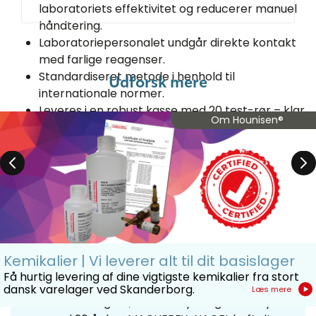
laboratoriets effektivitet og reducerer manuel
håndtering.
Laboratoriepersonalet undgår direkte kontakt
med farlige reagenser.
Standardiseret metode i henhold til
Udforsk mere
internationale normer.
Leveres i en robust kasse med 20 test-rør – klar
Om Hounisen®
til brug på kompatible analyseplatforme.
Frivillig returordning med certificeret
bortskaffelse
Kemikalier | Vi leverer alt til dit basislager
MACHEREY-NAGEL specialiserer sig i pålidelige
Få hurtig levering af dine vigtigste kemikalier fra stort
produkter til analyse og kan levere kvalitetsudstyr
dansk varelager ved Skanderborg.
Læs mere
til bl.a. kromatografi, vandanalyse og bioanalyse. I