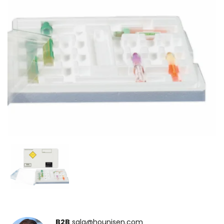
B2B
salg@hounisen.com