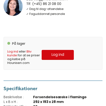
Tlf. (+45) 86 21 08 00
✓ Dag til dag-afsendelse
✓ Faguddannet personale
På lager
Log ind
eller
Bliv
Log ind
kunde
for at se priser
og købe på
Hounisen.com
Specifikationer
Beskrivelse :
Forsendelsesæske i flamingo
L x B x H :
292 x 193 x 28 mm