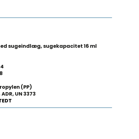
ed sugeindlæg, sugekapacitet 16 ml
44
8
ropylen (PP)
, ADR, UN 3373
TEDT