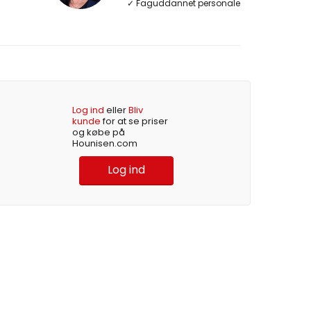
✓ Faguddannet personale
Log ind
eller
Bliv
kunde
for at se priser
og købe på
Hounisen.com
Log ind