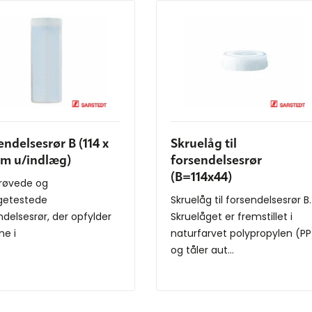
endelsesrør B (114 x
Skruelåg til
m u/indlæg)
forsendelsesrør
(B=114x44)
røvede og
getestede
Skruelåg til forsendelsesrør B.
ndelsesrør, der opfylder
Skruelåget er fremstillet i
ne i
naturfarvet polypropylen (PP
ndelsesforskrifterne
og tåler aut...
D...