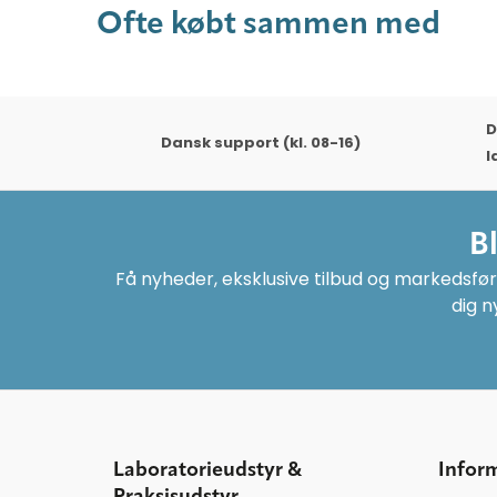
Ofte købt sammen med
D
Dansk support (kl. 08-16)
l
B
Få nyheder, eksklusive tilbud og markedsføri
dig n
Laboratorieudstyr &
Infor
Praksisudstyr