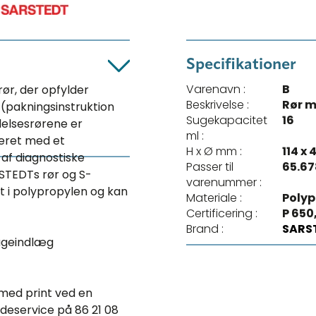
Specifikationer
Varenavn :
B
ør, der opfylder
Beskrivelse :
Rør m
 (pakningsinstruktion
Sugekapacitet
16
elsesrørene er
ml :
eret med et
H x Ø mm :
114 x 
af diagnostiske
Passer til
65.67
STEDTs rør og S-
varenummer :
t i polypropylen og kan
Materiale :
Polyp
Certificering :
P 650
Brand :
SARS
sugeindlæg
 med print ved en
deservice på 86 21 08