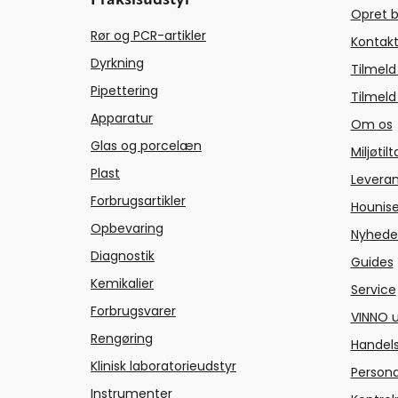
Opret b
Rør og PCR-artikler
Kontakt
Dyrkning
Tilmeld
Pipettering
Tilmeld
Apparatur
Om os
Glas og porcelæn
Miljøtil
Plast
Levera
Forbrugsartikler
Hounise
Opbevaring
Nyhede
Diagnostik
Guides
Kemikalier
Service
Forbrugsvarer
VINNO u
Rengøring
Handels
Klinisk laboratorieudstyr
Persond
Instrumenter