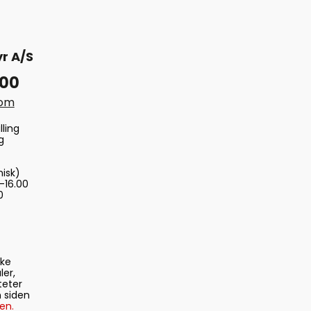
r A/S
 00
com
lling
g
nisk)
-16.00
0
ske
ler,
teter
 siden
en.