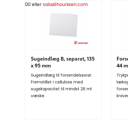
00 eller
salg@hounisen.com
Sugeindlæg B, separat, 135
Fors
x 95 mm
44 m
Sugeindlæg til forsendelsesrør.
Trykp
Fremstillet i cellulose med
læka
sugekapacitet til mindst 26 ml
forse
væske.
krave
forse
IATA/A