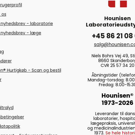
rugerprofil
 os
Hounisen
 nyhedsbrev - laboratorie
Laboratorieudsty
 nyhedsbrev - læge
+45 86 21 08
salg@hounisen.
tag
Niels Bohrs Vej 49, Sti
8660 Skanderbor
ndører
CVR 25 57 34 20
n® Hurtigkøb - Scan og bestil
Åbningstider (telefo
r
Mandag-torsdag: 8.00
Fredag: 8.00-15.3
Hounisen®
1973-2026
ltralyd
Leverandør til dan
betingelser
laboratorier, hospita
lægepraksis, universi
atapolitik
og medicinalindustrien
1973.
Se hele histori