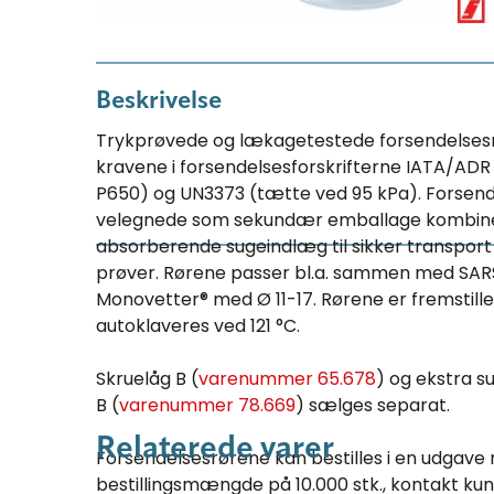
Beskrivelse
Trykprøvede og lækagetestede forsendelsesr
kravene i forsendelsesforskrifterne IATA/ADR
P650) og UN3373 (tætte ved 95 kPa). Forsend
velegnede som sekundær emballage kombin
absorberende sugeindlæg til sikker transport 
prøver. Rørene passer bl.a. sammen med SAR
Monovetter® med Ø 11-17. Rørene er fremstille
autoklaveres ved 121 °C.
Skruelåg B (
varenummer 65.678
) og ekstra 
B (
varenummer 78.669
) sælges separat.
Relaterede varer
Forsendelsesrørene kan bestilles i en udgave
bestillingsmængde på 10.000 stk., kontakt kun