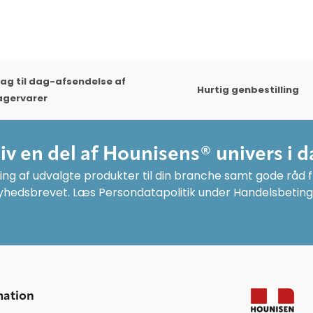
ag til dag-afsendelse af
Hurtig genbestilling
agervarer
liv en del af Hounisens® univers i d
ng af udvalgte produkter til din branche samt gode råd fr
yhedsbrevet. Læs Persondatapolitik under Handelsbeting
mation