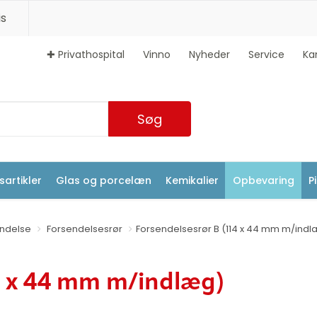
s
✚ Privathospital
Vinno
Nyheder
Service
Ka
Søg
artikler
Glas og porcelæn
Kemikalier
Opbevaring
P
ndelse
Forsendelsesrør
Forsendelsesrør B (114 x 44 mm m/ind
14 x 44 mm m/indlæg)