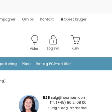
mpagner
Om os
Kontakt
👤Opret bruger
Log ind
Kurv
Viden
ipettering
Plast
Rør og PCR-artikler
læg)
B2B
salg@hounisen.com
Tlf. (+45) 86 21 08 00
✓ Dag til dag-afsendelse