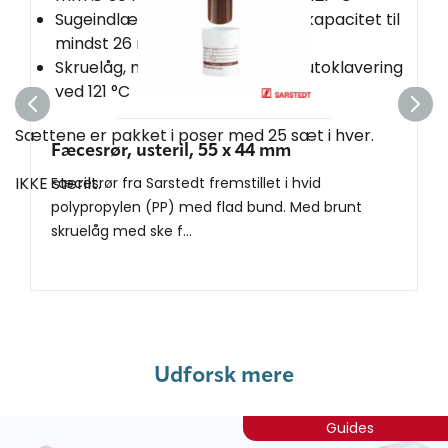
Sugeindlæg, cellulose med sugekapacitet til
mindst 26 ml væske
Skruelåg, naturfarvet PP, tåler autoklavering
ved 121 °C
Sættene er pakket i poser med 25 sæt i hver.
Fæcesrør, usteril, 55 x 44 mm
IKKE sterilt.
Fæcesrør fra Sarstedt fremstillet i hvid
polypropylen (PP) med flad bund. Med brunt
skruelåg med ske f...
Udforsk mere
Guides