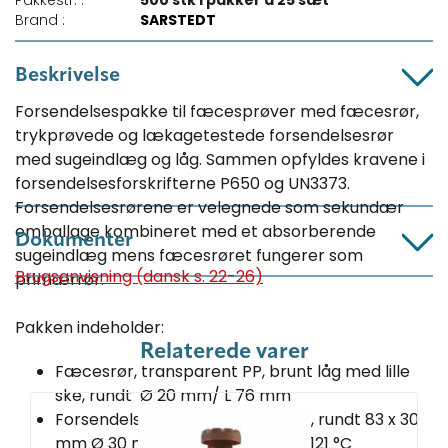
Pakkestr. :
500 stk i pakker á 25 sæt
Brand :
SARSTEDT
Beskrivelse
Forsendelsespakke til fæcesprøver med fæcesrør,
trykprøvede og lækagetestede forsendelsesrør
med sugeindlæg og låg. Sammen opfyldes kravene i
forsendelsesforskrifterne P650 og UN3373.
Forsendelsesrørene er velegnede som sekundær
emballage kombineret med et absorberende
Dokumenter
sugeindlæg mens fæcesrøret fungerer som
Brugsanvisning (dansk s. 22-26)
primærrør.
Pakken indeholder:
Relaterede varer
Fæcesrør, transparent PP, brunt låg med lille
ske, rundt Ø 20 mm/ L 76 mm
Forsendelsesrør, transparent PP, rundt 83 x 30
mm Ø 30 mm, autoklaveres ved 121 °C