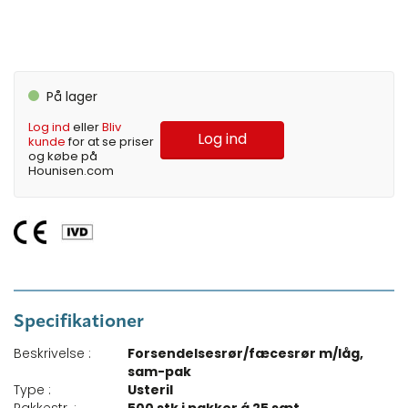
På lager
Log ind
eller
Bliv
Log ind
kunde
for at se priser
og købe på
Hounisen.com
Specifikationer
Beskrivelse :
Forsendelsesrør/fæcesrør m/låg,
sam-pak
Type :
Usteril