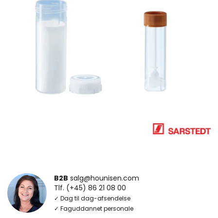
B2B
salg@hounisen.com
Tlf. (+45) 86 21 08 00
✓ Dag til dag-afsendelse
✓ Faguddannet personale