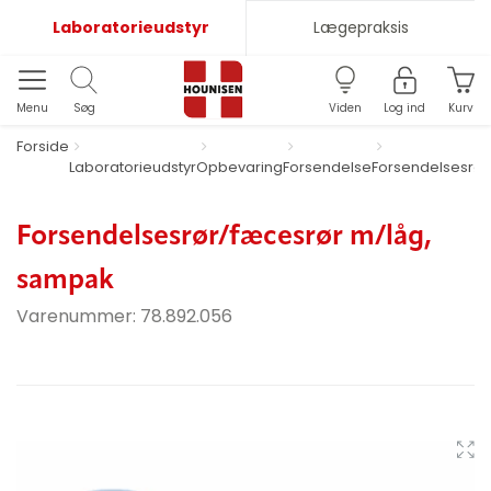
Laboratorieudstyr
Lægepraksis
Menu
Søg
Viden
Log ind
Kurv
Forside
Laboratorieudstyr
Opbevaring
Forsendelse
Forsendelsesrør
Forsendelsesrør/fæcesrør m/låg,
sampak
Varenummer:
78.892.056