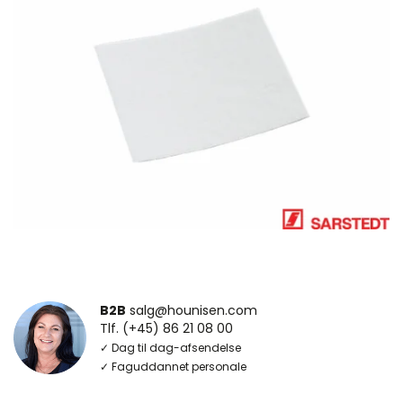
B2B
salg@hounisen.com
Tlf. (+45) 86 21 08 00
✓ Dag til dag-afsendelse
✓ Faguddannet personale