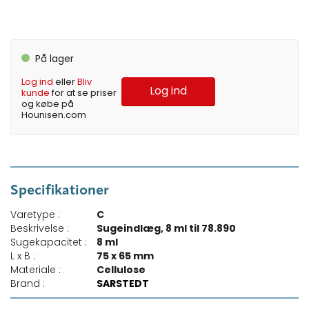
På lager
Log ind
eller
Bliv
Log ind
kunde
for at se priser
og købe på
Hounisen.com
Specifikationer
Varetype :
C
Beskrivelse :
Sugeindlæg, 8 ml til 78.890
Sugekapacitet :
8 ml
L x B :
75 x 65 mm
Materiale :
Cellulose
Brand :
SARSTEDT