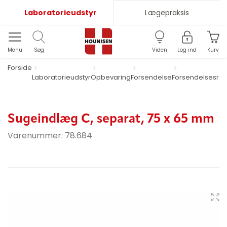
Laboratorieudstyr
Lægepraksis
Menu
Søg
Viden
Log ind
Kurv
Forside
Laboratorieudstyr
Opbevaring
Forsendelse
Forsendelsesrør
Sugeindlæg C, separat, 75 x 65 mm
Varenummer:
78.684