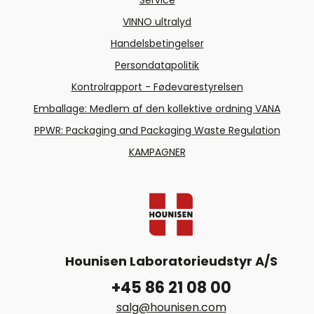
Service
VINNO ultralyd
Handelsbetingelser
Persondatapolitik
Kontrolrapport - Fødevarestyrelsen
Emballage: Medlem af den kollektive ordning VANA
PPWR: Packaging and Packaging Waste Regulation
KAMPAGNER
Hounisen Laboratorieudstyr A/S
+45 86 21 08 00
salg@hounisen.com