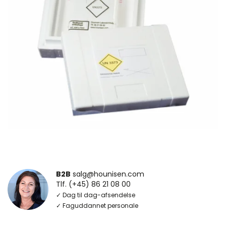
B2B
salg@hounisen.com
Tlf. (+45) 86 21 08 00
✓ Dag til dag-afsendelse
✓ Faguddannet personale