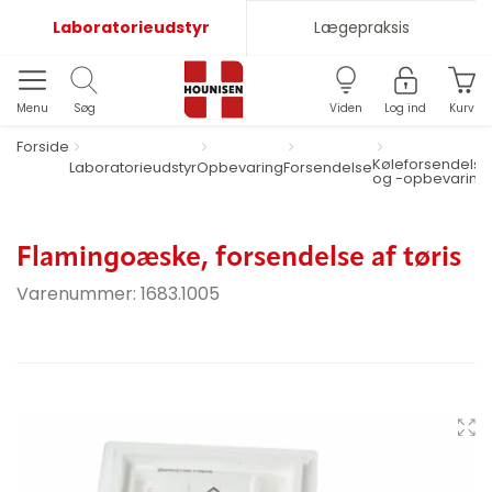
Laboratorieudstyr
Lægepraksis
Menu
Søg
Viden
Log ind
Kurv
Forside
Køleforsendelse
Laboratorieudstyr
Opbevaring
Forsendelse
og -opbevaring
Flamingoæske, forsendelse af tøris
Varenummer:
1683.1005