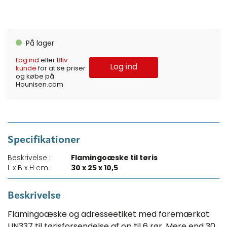
På lager
Log ind
eller
Bliv
Log ind
kunde
for at se priser
og købe på
Hounisen.com
Specifikationer
Beskrivelse :
Flamingoæske til tøris
L x B x H cm :
30 x 25 x 10,5
Beskrivelse
Flamingoæske og adresseetiket med faremærkat
UN337 til tørisforsendelse af op til 6 rør. Mere end 30