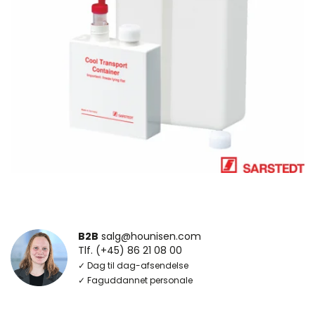
B2B
salg@hounisen.com
Tlf. (+45) 86 21 08 00
✓ Dag til dag-afsendelse
✓ Faguddannet personale