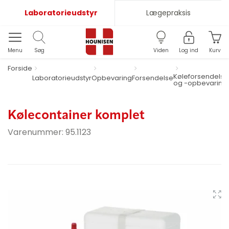
Laboratorieudstyr
Lægepraksis
Menu
Søg
Viden
Log ind
Kurv
Forside
Køleforsendelse
Laboratorieudstyr
Opbevaring
Forsendelse
og -opbevaring
Kølecontainer komplet
Varenummer:
95.1123