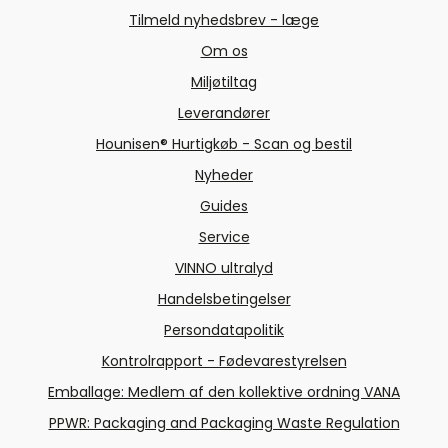
Tilmeld nyhedsbrev - læge
Om os
Miljøtiltag
Leverandører
Hounisen® Hurtigkøb - Scan og bestil
Nyheder
Guides
Service
VINNO ultralyd
Handelsbetingelser
Persondatapolitik
Kontrolrapport - Fødevarestyrelsen
Emballage: Medlem af den kollektive ordning VANA
PPWR: Packaging and Packaging Waste Regulation