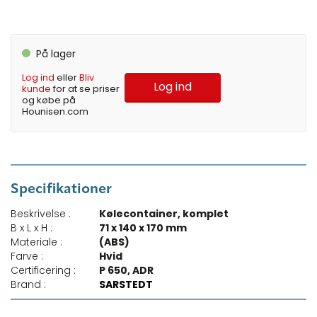
På lager
Log ind
eller
Bliv
Log ind
kunde
for at se priser
og købe på
Hounisen.com
Specifikationer
Beskrivelse :
Kølecontainer, komplet
B x L x H :
71 x 140 x 170 mm
Materiale :
(ABS)
Farve :
Hvid
Certificering :
P 650, ADR
Brand :
SARSTEDT